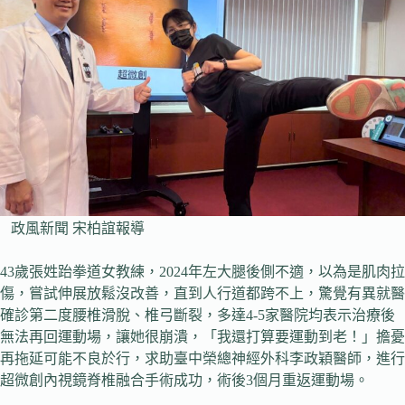
政風新聞 宋柏誼報導
43歲張姓跆拳道女教練，2024年左大腿後側不適，以為是肌肉拉
傷，嘗試伸展放鬆沒改善，直到人行道都跨不上，驚覺有異就醫
確診第二度腰椎滑脫、椎弓斷裂，多達4-5家醫院均表示治療後
無法再回運動場，讓她很崩潰，「我還打算要運動到老！」擔憂
再拖延可能不良於行，求助臺中榮總神經外科李政穎醫師，進行
超微創內視鏡脊椎融合手術成功，術後3個月重返運動場。