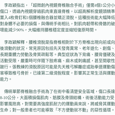
李政穎指出，「超微創內視鏡脊椎融合手術」僅需4個1公分小
傷口，透過內視鏡穿過肌肉束直達脊椎，以超高解析度鏡頭精準
置入4枚骨釘和1個腰椎融合器並矯正滑脫。這種技術能大幅降低
對身體不必要的損傷，與傳統手術相比，對肌肉韌帶和骨骼的破
壞能減少90%，大幅維持腰椎穩定度並縮短復原時間。
李政穎解釋，腰椎滑脫是指脊椎相對於下方脊椎出現向前或向
後滑動的狀況，常見原因包括先天發育異常、老年退化、創傷、
長期重體力勞動及骨質疏鬆等。典型症狀為下背痛、腰背僵硬及
活動受限，嚴重時可伴隨下肢疼痛、麻木或刺痛感，甚至間歇性
跛行。張教練的滑脫原因可能是先天椎弓解離症或跆拳道運動傷
害導致椎弓骨折，已達第二級滑脫程度，影響其正常生活與運動
能力。
傳統單節脊椎融合手術為了在術中看清楚安全區域，傷口長達
8-10公分，大面積損傷肌肉、筋膜及骨頭結構，術後活動能力受
影響風險高，對需要高強度肌耐力的運動員來說，將威脅其運動
生命；對一般患者也可能導致「不方便動就不動」的惡性循環。