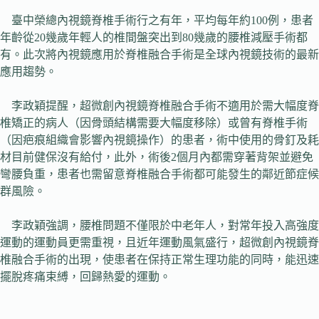
臺中榮總內視鏡脊椎手術行之有年，平均每年約100例，患者
年齡從20幾歲年輕人的椎間盤突出到80幾歲的腰椎減壓手術都
有。此次將內視鏡應用於脊椎融合手術是全球內視鏡技術的最新
應用趨勢。
李政穎提醒，超微創內視鏡脊椎融合手術不適用於需大幅度脊
椎矯正的病人（因骨頭結構需要大幅度移除）或曾有脊椎手術
（因疤痕組織會影響內視鏡操作）的患者，術中使用的骨釘及耗
材目前健保沒有給付，此外，術後2個月內都需穿著背架並避免
彎腰負重，患者也需留意脊椎融合手術都可能發生的鄰近節症候
群風險。
李政穎強調，腰椎問題不僅限於中老年人，對常年投入高強度
運動的運動員更需重視，且近年運動風氣盛行，超微創內視鏡脊
椎融合手術的出現，使患者在保持正常生理功能的同時，能迅速
擺脫疼痛束縛，回歸熱愛的運動。