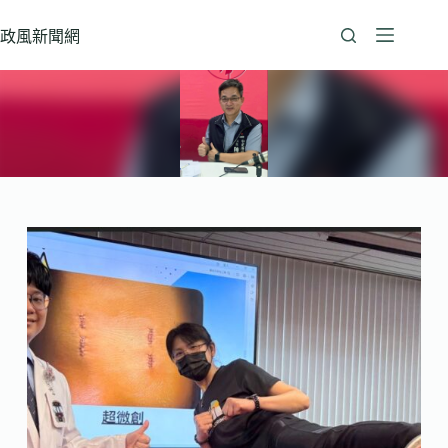
跳
至
政風新聞網
主
要
內
容