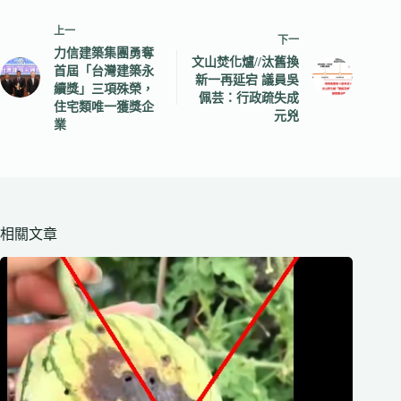
上一
下一
力信建築集團勇奪
文山焚化爐//汰舊換
首屆「台灣建築永
新一再延宕 議員吳
續獎」三項殊榮，
佩芸：行政疏失成
住宅類唯一獲獎企
元兇
業
相關文章