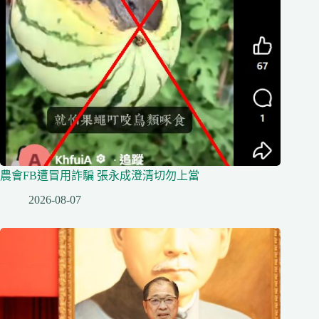
農會FB遭冒用詐騙 張永成澄清切勿上當
2026-08-07