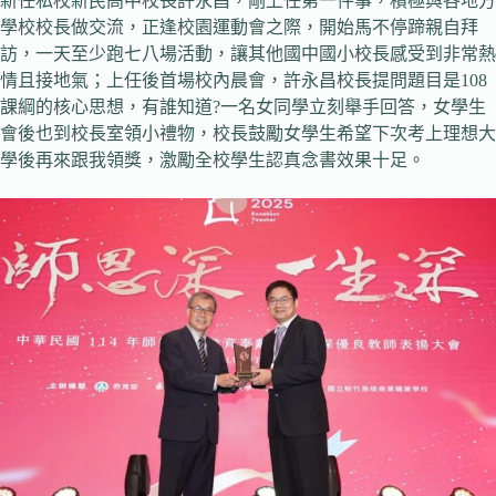
新任私校新民高中校長許永昌，剛上任第一件事，積極與各地方
學校校長做交流，正逢校園運動會之際，開始馬不停蹄親自拜
訪，一天至少跑七八場活動，讓其他國中國小校長感受到非常熱
情且接地氣；上任後首場校內晨會，許永昌校長提問題目是108
課綱的核心思想，有誰知道?一名女同學立刻舉手回答，女學生
會後也到校長室領小禮物，校長鼓勵女學生希望下次考上理想大
學後再來跟我領獎，激勵全校學生認真念書效果十足。