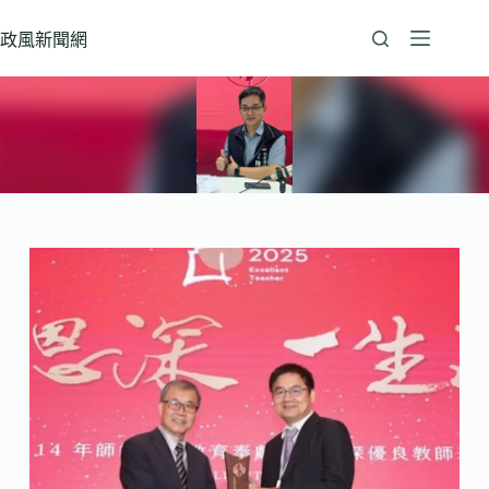
跳
至
政風新聞網
主
要
內
容