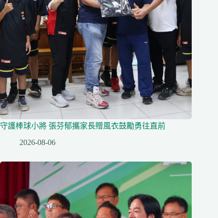
守護棒球小將 張芬郁攜家長贈風衣鼓勵勇往直前
2026-08-06