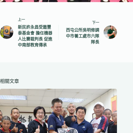
上一
下一
新民許永昌受邀豐
西屯公所吳明修調
泰基金會 擔任機器
中市養工處市六隊
人比賽裁判長 促進
隊長
中南部教育傳承
相關文章