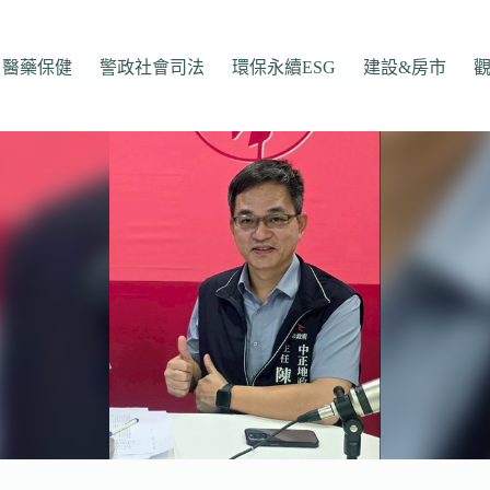
醫藥保健
警政社會司法
環保永續ESG
建設&房市