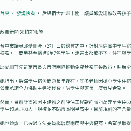
首頁
發燒快看
后綜宿舍計畫卡關 議員邱愛珊籲改善孩子
政風新聞 宋柏誼報導
台中市議員邱愛珊今（27）日於總質詢中，針對后綜高中學生
狹窄，一間房甚至擠進6至7名學生，連書桌都放不下，住宿與
邱愛珊首先肯定市長與市府團隊推動免費營養午餐政策，照顧全
她指出，后綜學生宿舍問題長年存在，許多老師因擔心學生住宿
公開承諾全力協助主建物經費，讓學生與家長一度看見希望。
然而，目前計畫卻因主建物之前評估工程款約4974萬元至今達
學生超過1700人，規模並不輸市區明星高中，目前規劃的宿舍
她也透露，已透過立法委員楊瓊瓔兩度與中央協商，希望爭取提