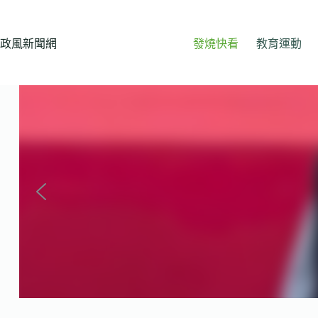
跳
至
主
政風新聞網
發燒快看
教育運動
要
內
容