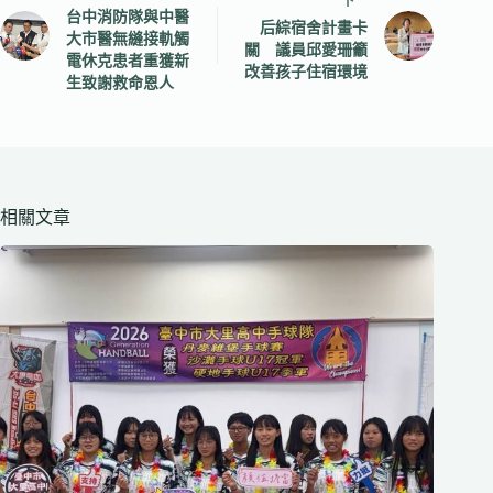
下一
台中消防隊與中醫
后綜宿舍計畫卡
大市醫無縫接軌觸
關 議員邱愛珊籲
電休克患者重獲新
改善孩子住宿環境
生致謝救命恩人
相關文章