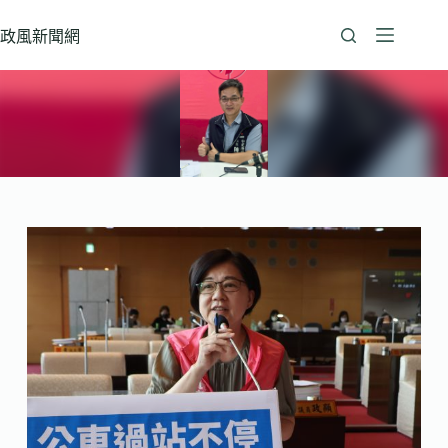
跳
至
政風新聞網
主
要
內
容