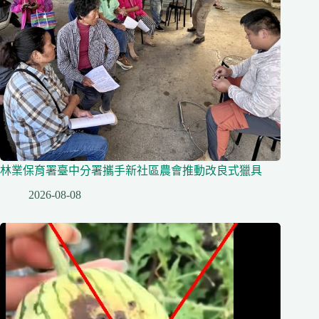
林業保育署臺中分署攜手新社區農會推動改良式獵具
2026-08-08