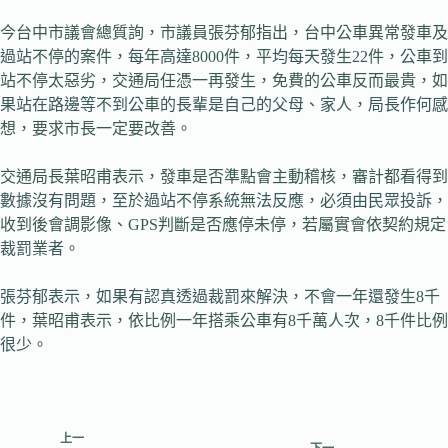
今台中市議會總質詢，市議員張芬郁指出，台中公車異常發車及
過站不停的案件，每年高達8000件，平均每天發生22件，公車到
站不停太惡劣，交通局任憑一再發生，免費的公車反而最貴，如
果站在路邊等不到公車的長輩是自己的父母、家人，局長作何感
想，要求市長一定要改善。
交通局長葉昭甫表示，發車是否準點會主動稽核，審計都看得到
數據沒有問題，至於過站不停系統無法反應，必須由民眾投訴，
收到後會調影像、GPS判斷是否應停未停，若屬實會依契約規定
裁罰業者。
張芬郁表示，如果有認真透過裁罰來解決，不會一年還發生8千
件，葉昭甫表示，依比例一年搭乘公車有8千萬人次，8千件比例
很少。
上一