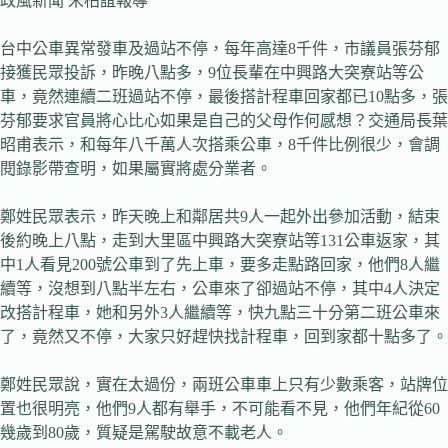
政風新聞 宋柏誼報導
台中公車異常發車及過站不停，每年高達8千件，市議員張芬郁
接獲民眾投訴，昨晚八點多，9位長輩在中興路大突寮站等公
車，竟然連續二班過站不停，最後搭計程車回家都已10點多，張
芬郁要求官員將心比心如果是自己的父母作何感想？交通局長葉
昭甫表示，和每年八千萬人次搭乘公車，8千件比例很少，會調
閱錄影帶查明，如果屬實將處分業者。
鄭姓民眾表示，昨天晚上和鄰居共9人一起外出參加活動，結束
後約晚上八點，走到大里區中興路大突寮站等131公車返家，其
中1人看見200號公車到了先上車，要多走點路回家，他們8人繼
續等，沒想到八點半左右，公車來了卻過站不停，其中4人決定
改搭計程車，她和另外3人繼續等，快九點三十分第二班公車來
了，竟然又不停，大家只好趕快找計程車，回到家都十點多了。
鄭姓民眾說，實在太過份，兩班公車車上只有少數乘客，站牌位
置也很明亮，他們9人都有舉手，不可能看不見，他們年紀從60
幾歲到80歲，質疑是駕駛故意不載老人。