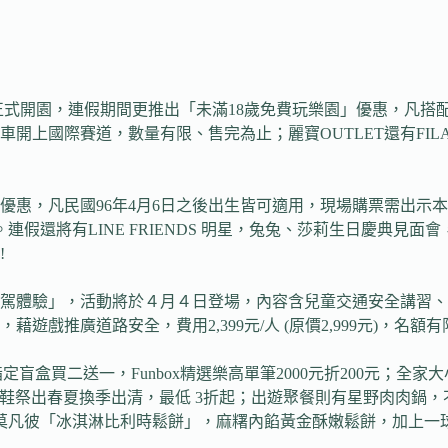
起正式開園，連假期間更推出「未滿18歲免費玩樂園」優惠，凡
開上國際賽道，數量有限、售完為止；麗寶OUTLET還有FI
園優惠，凡民國96年4月6日之後出生皆可適用，現場購票需出示
連假還將有LINE FRIENDS 明星，兔兔、莎莉生日慶典見
!
駕體驗」，活動將於４月４日登場，內容含兒童交通安全講習、
推廣道路安全，費用2,399元/人 (原價2,999元)，名額有
定盲盒買二送一，Funbox精選樂高單筆2000元折200元；全家
健康鞋祭出春夏換季出清，最低 3折起；出遊聚餐則有星野肉肉鍋
莫凡彼「冰淇淋比利時鬆餅」，麻糬內餡黃金酥嫩鬆餅，加上一