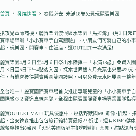
首頁
發燒快看
春假必去! 未滿18歲免費玩麗寶樂園
搶攻兒童節商機，麗寶樂園渡假區水樂園「馬拉灣」4月3 日
賽車場舉辦「小小賽車手自駕體驗」，小朋友們可將自己的小車車
起，玩樂園、開賽車、住飯店、逛OUTLET一次滿足!
麗寶樂園4月３日至4月６日祭出水陸擇一「未滿18歲」免費入
月３日至5日下午4點後入園，探索世界雙人月光票也只要499元。
件，有機會獲得麗寶樂園雙園護照，可以免費玩水陸雙園一整年
全台唯一！麗寶國際賽車場首次推出專屬兒童的「小小賽車手自
國際級Ｇ２賽道直線奔馳，全程由麗寶國際賽車場專業團隊指導，藉遊戲
麗寶OUTLET MALL玩具優惠中，包括野獸國MC雕像7折起、指
起，金安德森推出包包旅行箱特賣最低2.9折起，還有KIMO
線餐廳推出8盎司「火烤美國板腱牛排炸雞柳」套餐，甜點還有