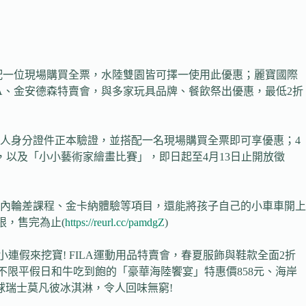
搭配一位現場購買全票，水陸雙園皆可擇一使用此優惠；麗寶國際
LA、金安德森特賣會，與多家玩具品牌、餐飲祭出優惠，最低2折
本人身分證件正本驗證，並搭配一名現場購買全票即可享優惠；4
面會，以及「小小藝術家繪畫比賽」，即日起至4月13日止開放徵
內輪差課程、金卡納體驗等項目，還能將孩子自己的小車車開上
限，售完為止(
https://reurl.cc/pamdgZ
)
大小連假來挖寶! FILA運動用品特賣會，春夏服飾與鞋款全面2折
，不限平假日和牛吃到飽的「豪華海陸饗宴」特惠價858元、海岸
球瑞士莫凡彼冰淇淋，令人回味無窮!