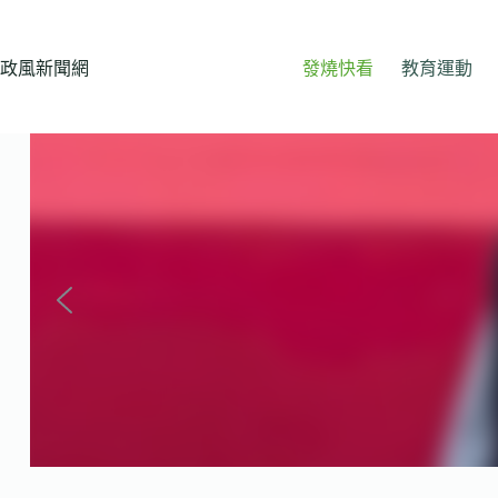
跳
至
主
政風新聞網
發燒快看
教育運動
要
內
容