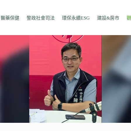
醫藥保健
警政社會司法
環保永續ESG
建設&房市