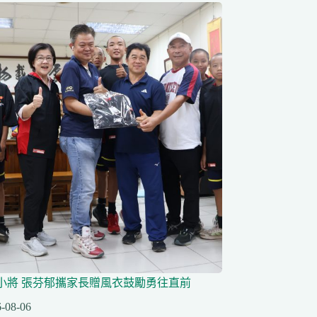
小將 張芬郁攜家長贈風衣鼓勵勇往直前
-08-06