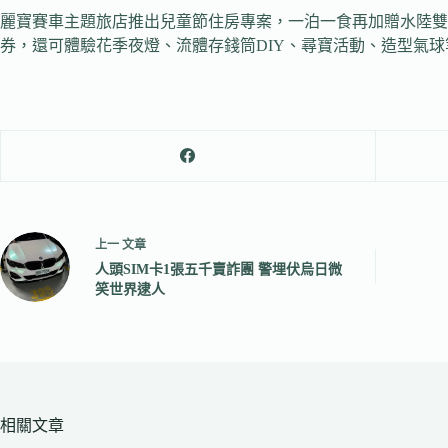
麗寶賽車主題旅店推出兒童節住房專案，一泊一食再加贈水陸雙園雙
券，還可體驗花季夜燈、流體存錢筒DIY、尋寶活動、造型氣
上一
文章
人頭SIM卡1張五千賣詐團 警埋伏烏日微
笑世界逮人
相關文章