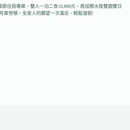
童節住房專案，雙人一泊二食10,888元，再加贈水陸雙園雙日
舟車勞頓，全家人的願望一次滿足、輕鬆渡假!