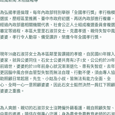
政風新聞 宋柏誼報導
為弘揚孝道倫理，每年內政部特別舉辦「全國孝行獎」孝行楷模
選拔，歷經區里推薦、臺中市政府初選、再送內政部進行複審，
經過內政部邀相關機關代表、社會公正人士組成複選委員會複選
審定等過程，本區大里里石淑芬女士，克盡孝道、親侍失智中風
婆婆，孝行令人動容、備受讚許，榮膺今年全國孝行獎。
現年59歲石淑芬女士為本區鄰里皆讚揚的孝媳，自民國83年嫁入
婆家，就與公婆同住。石女士公婆共育有2子1女，公公約於20年
前過世，婆婆約於10年前身心狀況漸漸退化、患有失智症，去年
更因腦中風合併血管型失智而無法自理、行動不便，須由專人協
助照顧日常起居，先生、小姑及小叔，皆無法有能力全面、全
心、全時一心一意照顧婆婆，因此石女士毅然決然一肩扛下照顧
婆婆之重擔。
為人爽朗、親切的石淑芬女士沒聘僱外籍看護，親自照顧失智、
中風的婆婆，隨侍在側專心守護；身為農會食農教育老師的石淑