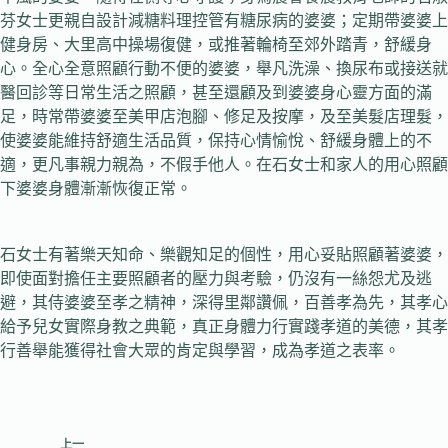
芬女士更親自設計減糖料理控管有糖尿病的婆婆；定期帶婆婆上
健身房、大里高中操場復健，或推著輪椅至郊外踏青，舒緩身
心。全心全意照顧行動不便的婆婆，舉凡洗澡、換尿布或接送就
醫回診等日常生活之照顧，甚至還顧及到婆婆身心靈方面的滿
足，時常帶婆婆至美甲店泡腳、修足及按摩，及至美髮店理髮，
使婆婆能維持舒適生活品質，保持心情愉悅、舒緩身體上的不
適，更凡事親力親為，不假手他人。在石女士和家人的用心照顧
下婆婆身體漸漸恢復正常。
石女士有著樂天知命、樂觀知足的個性，用心妥貼照顧著婆婆，
即使面對擔任主要照顧者的壓力與考驗，仍沒有一絲怨尤及逃
避，其侍婆婆至孝之精神，深得里鄰讚佩，百善孝為先，其孝心
給予兒女實際身教之典範，真正身體力行實踐孝道的美德，其孝
行善舉能獲得社會大眾的肯定與學習，成為孝道之表率。
上一