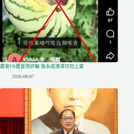
農會FB遭冒用詐騙 張永成澄清切勿上當
2026-08-07