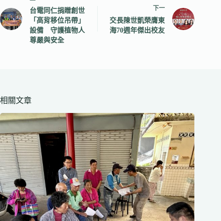
下一
台電同仁捐贈創世
「高背移位吊帶」
交長陳世凱榮膺東
設備 守護植物人
海70週年傑出校友
尊嚴與安全
相關文章