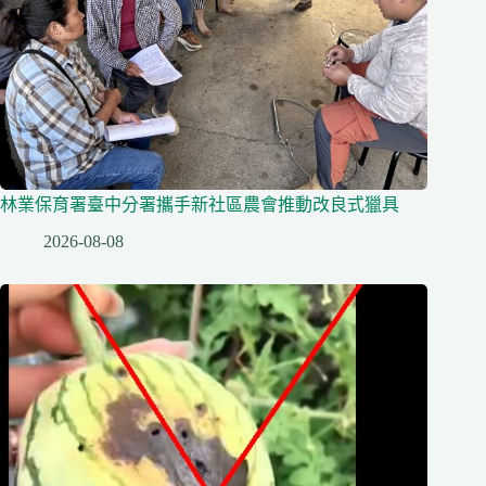
林業保育署臺中分署攜手新社區農會推動改良式獵具
2026-08-08