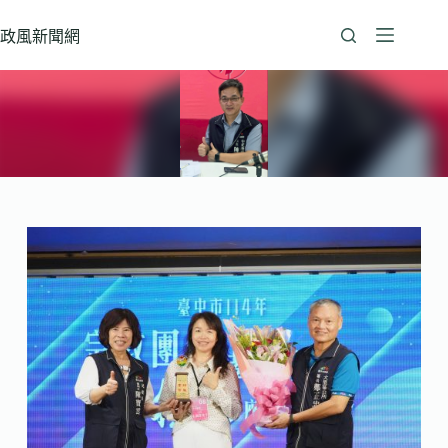
跳
至
政風新聞網
主
要
內
容