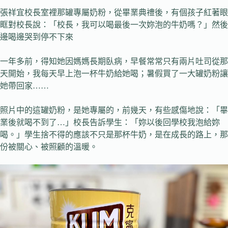
張祥宜校長室裡那罐專屬奶粉，從畢業典禮後，有個孩子紅著眼
眶對校長說：「校長，我可以喝最後一次妳泡的牛奶嗎？」然後
邊喝邊哭到停不下來
一年多前，得知她因媽媽長期臥病，早餐常常只有兩片吐司從那
天開始，我每天早上泡一杯牛奶給她喝；暑假買了一大罐奶粉讓
她帶回家……
照片中的這罐奶粉，是她專屬的，前幾天，有些感傷地說：「畢
業後就喝不到了…」校長告訴學生：「妳以後回學校我泡給妳
喝。」學生捨不得的應該不只是那杯牛奶，是在成長的路上，那
份被關心、被照顧的溫暖。