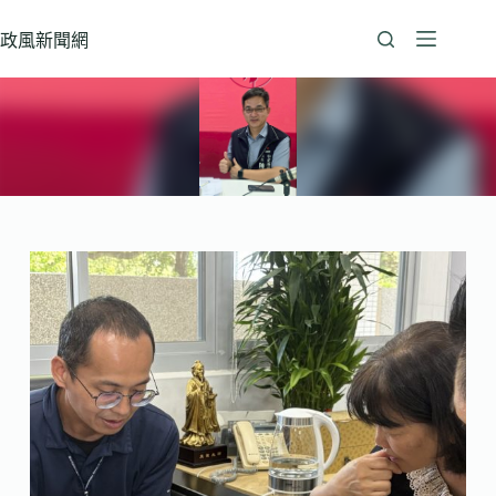
跳
至
政風新聞網
主
要
內
容