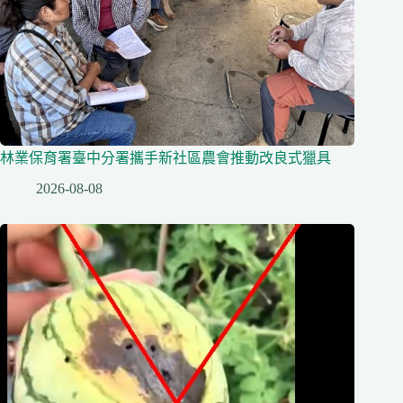
林業保育署臺中分署攜手新社區農會推動改良式獵具
2026-08-08