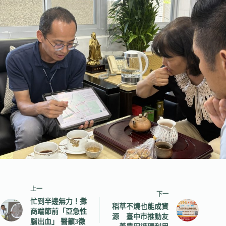
上一
下一
忙到半邊無力！攤
稻草不燒也能成資
商端節前「亞急性
源 臺中市推動友
腦出血」 醫籲3徵