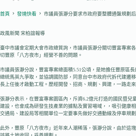
首頁
發燒快看
市議員張瀞分要求市政府要整體通盤規劃后
政風新聞 宋柏誼報導
臺中市議會定期大會市政總質詢，市議員張瀞分關切豐富專案各
切豐原「八方夜市」經營不善的問題。
市議員張瀞分說，豐富專案總面積5.51公頃，是她擔任豐原
總統馬英九爭取，並協調國防部，同意台中市政府代拆代建遷移
長上任後才啟動工程。歷經開發、招商、規劃、興建，一路走來
張瀞分表示，在豐富專案園區內，斥資6.2億元打造的國民暨
建設，也會成為研發生技產業的據點及實習場域，，吸引健康相
交通局、建設局等相關單位一定要事先做好交通動線及停車規劃
此外，豐原「八方夜市」近年來人潮稀落，張瀞分說，由於這塊
該將土地收回，妥善規劃。