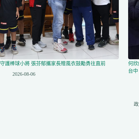
守護棒球小將 張芬郁攜家長贈風衣鼓勵勇往直前
何欣
台中
2026-08-06
政