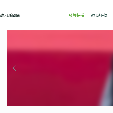
跳
至
主
政風新聞網
發燒快看
教育運動
要
內
容