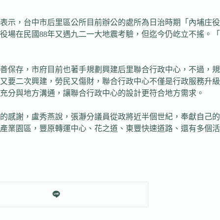
表示，台中市后里區公所目前辦公的處所為日治時期「內埔庄役場
役場在民國88年又遇九二一大地震考驗，但迄今仍屹立不搖。
善保存，市府目前也著手規劃興建后里聯合行政中心，不過，規
又要二次興建，勞民又傷財，聯合行政中心不僅是行政服務升級
充分與地方溝通，讓聯合行政中心的設計更符合地方需求。
的感謝，盧秀燕說，張瀞分議員從政將近半個世紀，奉獻自己的
產業園區，豐原轉運中心、花之道、東豐快速道路、還有多個活