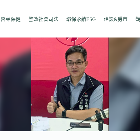
醫藥保健
警政社會司法
環保永續ESG
建設&房市