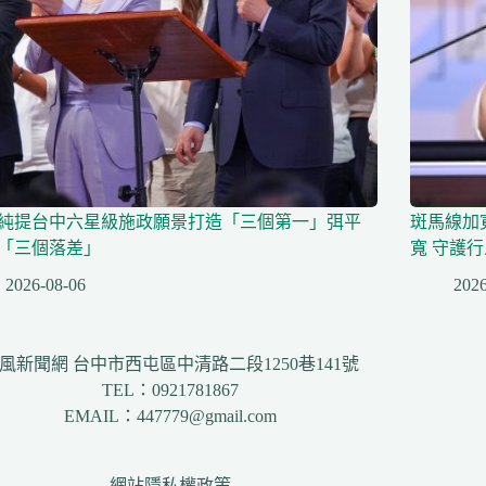
純提台中六星級施政願景打造「三個第一」弭平
斑馬線加
「三個落差」
寬 守護
2026-08-06
2026
風新聞網 台中市西屯區中清路二段1250巷141號
TEL：0921781867
EMAIL：447779@gmail.com
網站隱私權政策