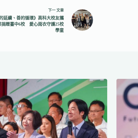
下一
文章
的延續、善的循環》高科大校友攜
業捐贈臺中6校 愛心雨衣守護25校
學童