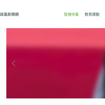
跳
至
主
政風新聞網
發燒快看
教育運動
要
內
容