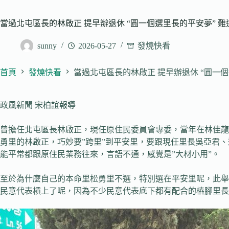
當過北屯區長的林啟正 提早辦退休 “圓一個選里長的平安夢” 
sunny
2026-05-27
發燒快看
首頁
發燒快看
當過北屯區長的林啟正 提早辦退休 “圓一
政風新聞 宋柏誼報導
曾擔任北屯區長林啟正，現任原住民委員會專委，當年在林佳龍
勇里的林啟正，巧妙要”跨里”到平安里，要跟現任里長吳亞君
能平常都跟原住民業務往來，言語不通，感覺是”大材小用”。
至於為什麼自己的本命里松勇里不選，特別選在平安里呢，此舉
民意代表槓上了呢，因為不少民意代表底下都有配合的樁腳里長