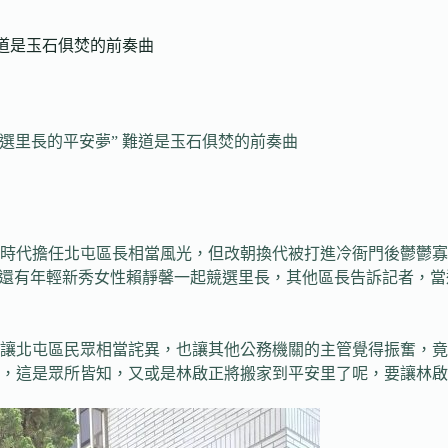
難道是玉石俱焚的前奏曲
個選里長的平安夢” 難道是玉石俱焚的前奏曲
時代擔任北屯區長相當風光，但改朝換代被打進冷衙門後鬱鬱寡
、還有年輕新秀女性賴靜馨一起競選里長，其他區長告訴記者，
讓北屯區民眾相當詫異，也讓其他公務機關的主管覺得振奮，竟
，這是眾所皆知，又或是林啟正將搬家到平安里了呢，要讓林啟