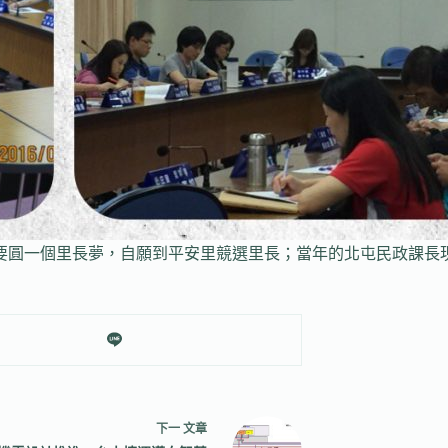
要圓一個里長夢，自願到平安里競選里長；當年的北屯民政課長
下一
文章