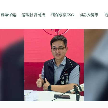
醫藥保健
警政社會司法
環保永續ESG
建設&房市