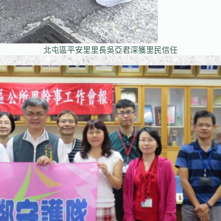
北屯區平安里里長吳亞君深獲里民信任