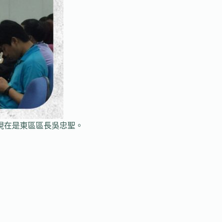
現在是東區區長吳忠聖。