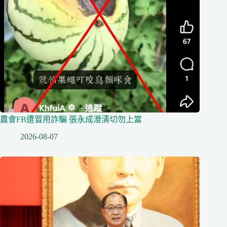
農會FB遭冒用詐騙 張永成澄清切勿上當
2026-08-07