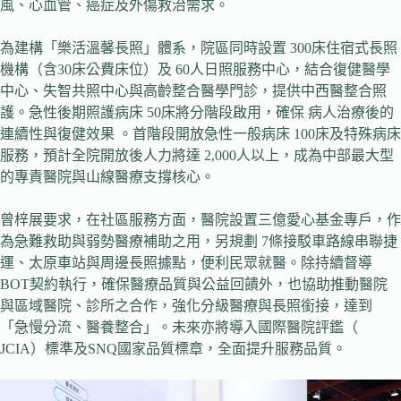
風、心血管、癌症及外傷救治需求。
為建構「樂活溫馨長照」體系，院區同時設置 300床住宿式長照
機構（含30床公費床位）及 60人日照服務中心，結合復健醫學
中心、失智共照中心與高齡整合醫學門診，提供中西醫整合照
護。急性後期照護病床 50床將分階段啟用，確保 病人治療後的
連續性與復健效果 。首階段開放急性一般病床 100床及特殊病床
服務，預計全院開放後人力將達 2,000人以上，成為中部最大型
的專責醫院與山線醫療支撐核心。
曾梓展要求，在社區服務方面，醫院設置三億愛心基金專戶，作
為急難救助與弱勢醫療補助之用，另規劃 7條接駁車路線串聯捷
運、太原車站與周邊長照據點，便利民眾就醫。除持續督導
BOT契約執行，確保醫療品質與公益回饋外，也協助推動醫院
與區域醫院、診所之合作，強化分級醫療與長照銜接，達到
「急慢分流、醫養整合」。未來亦將導入國際醫院評鑑（
JCIA）標準及SNQ國家品質標章，全面提升服務品質。