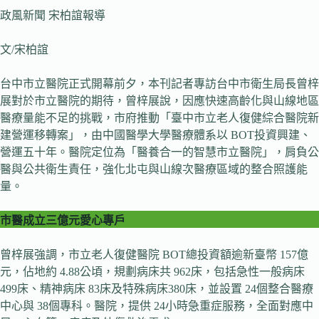
政風新聞 宋柏誼報導
文/宋柏誼
台中市立醫院正式開幕前夕，本刊記者專訪台中市衛生局長曾梓
展對於市立醫院的期待，曾梓展說，因應快速高齡化與山線地區
醫療量能不足的挑戰，市府推動「臺中市立老人復健綜合醫院新
建營運移轉案」，由中國醫學大學醫療體系以 BOT投資興建、
營運五十年。醫院定位為「醫養合一的智慧市立醫院」，肩負公
醫與公共衛生責任，強化北屯與山線次醫療區域的整合照護能
量。
市醫成立三億元愛心專戶
曾梓展強調，市立老人復健醫院 BOT總投資額逾新臺幣 157億
元，佔地約 4.88公頃，規劃病床共 962床，包括急性一般病床
499床、精神病床 83床及特殊病床380床，並設置 24個整合醫療
中心與 38個專科。醫院，提供 24小時急重症服務，全面對應中