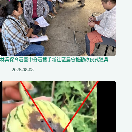
林業保育署臺中分署攜手新社區農會推動改良式獵具
2026-08-08