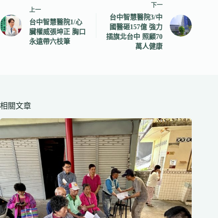
下一
上一
台中智慧醫院3/中
台中智慧醫院1/心
國醫砸157億 強力
臟權威張坤正 胸口
插旗北台中 照顧70
永遠帶六枝筆
萬人健康
相關文章