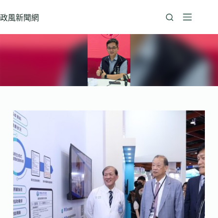
跳
至
政風新聞網
主
要
內
容