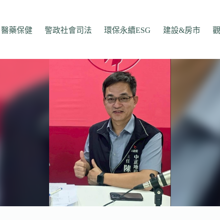
醫藥保健
警政社會司法
環保永續ESG
建設&房市