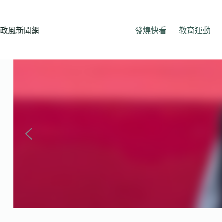
跳
至
主
政風新聞網
發燒快看
教育運動
要
內
容