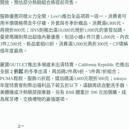
開放，預估部分熱銷組合將提前完售。
服飾優惠同樣火力全開，Levi’s推出全品項買一送一，消費者可
用半價價格帶走牛仔褲、外套與冬季針織品，消費滿6,800元，
再現折800元；JINS則推出滿10,000元現折1,000元的普發加碼。
曼黛瑪璉則祭出超值內著優惠，包括小褲4 件只要1,000元、內衣
3件2,500元、新品套組65折，消費滿5,000元再折300元，CP堪稱
值年度最高。
麗寶OUTLET推出多場歲末出清特賣，California Republic 也推出
全館
2 折起
的冬季出清，再加碼2件再9折、5件再7折組合；
PUMA鞋款、服飾35折起，還加碼滿3,600元現折300元；tokuyo
年度特賣會則祭出福利品下殺五折以下，滿額再送自動洗手器、
美體機或冷熱眼部按摩器，另有 BMI 體重計 590 元加價購，成
為尾牙禮、交換禮物的最強選項。
上一