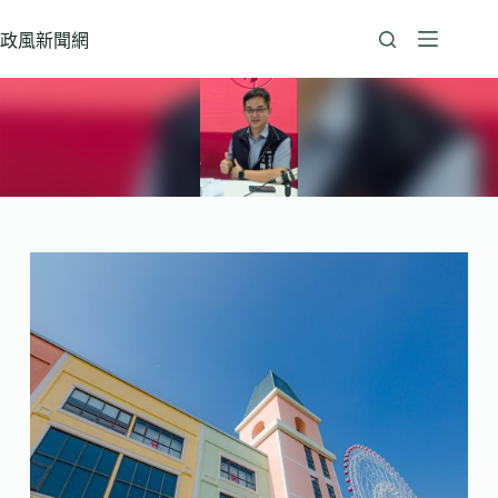
跳
至
政風新聞網
主
要
內
容