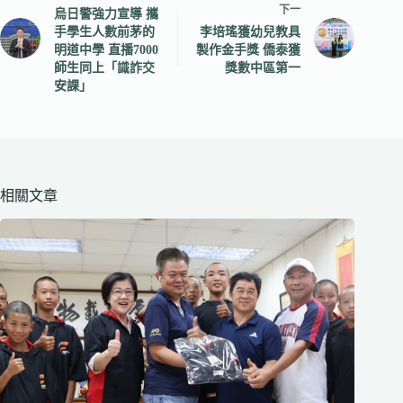
下一
烏日警強力宣導 攜
手學生人數前茅的
李培瑤獲幼兒教具
明道中學 直播7000
製作金手獎 僑泰獲
師生同上「識詐交
獎數中區第一
安課」
相關文章