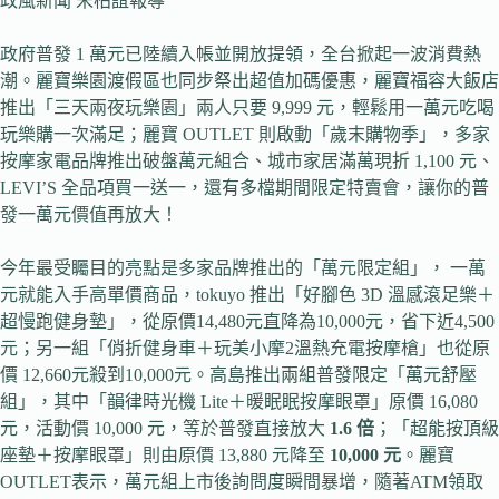
政風新聞 宋柏誼報導
政府普發 1 萬元已陸續入帳並開放提領，全台掀起一波消費熱
潮。麗寶樂園渡假區也同步祭出超值加碼優惠，麗寶福容大飯店
推出「三天兩夜玩樂園」兩人只要 9,999 元，輕鬆用一萬元吃喝
玩樂購一次滿足；麗寶 OUTLET 則啟動「歲末購物季」，多家
按摩家電品牌推出破盤萬元組合、城市家居滿萬現折 1,100 元、
LEVI’S 全品項買一送一，還有多檔期間限定特賣會，讓你的普
發一萬元價值再放大！
今年最受矚目的亮點是多家品牌推出的「萬元限定組」， 一萬
元就能入手高單價商品，tokuyo 推出「好腳色 3D 溫感滾足樂＋
超慢跑健身墊」，從原價14,480元直降為10,000元，省下近4,500
元；另一組「俏折健身車＋玩美小摩2溫熱充電按摩槍」也從原
價 12,660元殺到10,000元。高島推出兩組普發限定「萬元舒壓
組」，其中「韻律時光機 Lite＋暖眠眠按摩眼罩」原價 16,080
元，活動價 10,000 元，等於普發直接放大
1.6 倍
；「超能按頂級
座墊＋按摩眼罩」則由原價 13,880 元降至
10,000 元
。麗寶
OUTLET表示，萬元組上市後詢問度瞬間暴增，隨著ATM領取