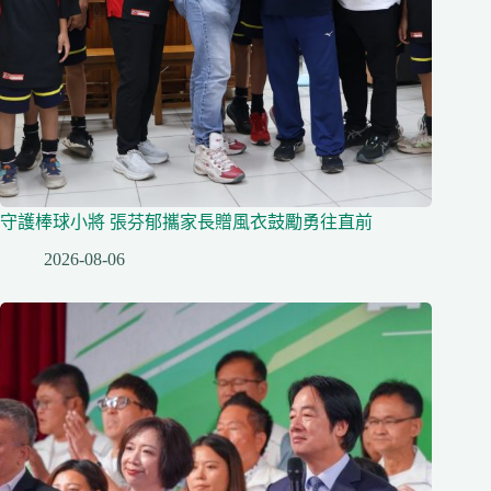
守護棒球小將 張芬郁攜家長贈風衣鼓勵勇往直前
2026-08-06