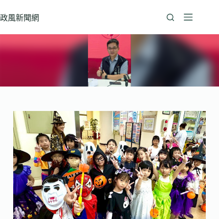
跳
至
政風新聞網
主
要
內
容