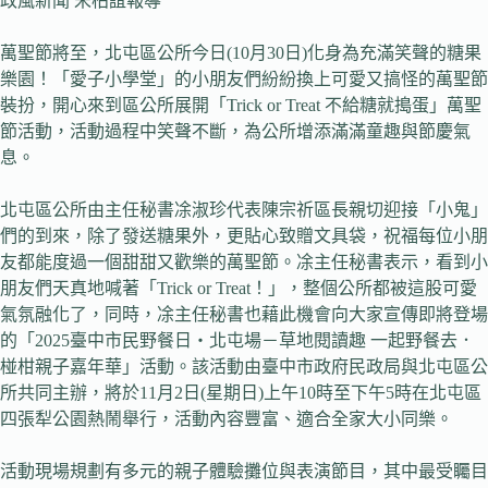
政風新聞 宋柏誼報導
萬聖節將至，北屯區公所今日(10月30日)化身為充滿笑聲的糖果
樂園！「愛子小學堂」的小朋友們紛紛換上可愛又搞怪的萬聖節
裝扮，開心來到區公所展開「Trick or Treat 不給糖就搗蛋」萬聖
節活動，活動過程中笑聲不斷，為公所增添滿滿童趣與節慶氣
息。
北屯區公所由主任秘書凃淑珍代表陳宗祈區長親切迎接「小鬼」
們的到來，除了發送糖果外，更貼心致贈文具袋，祝福每位小朋
友都能度過一個甜甜又歡樂的萬聖節。凃主任秘書表示，看到小
朋友們天真地喊著「Trick or Treat！」，整個公所都被這股可愛
氣氛融化了，同時，凃主任秘書也藉此機會向大家宣傳即將登場
的「2025臺中市民野餐日・北屯場－草地閱讀趣 一起野餐去．
椪柑親子嘉年華」活動。該活動由臺中市政府民政局與北屯區公
所共同主辦，將於11月2日(星期日)上午10時至下午5時在北屯區
四張犁公園熱鬧舉行，活動內容豐富、適合全家大小同樂。
活動現場規劃有多元的親子體驗攤位與表演節目，其中最受矚目