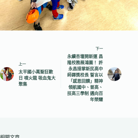
下一
永續杏壇開新運 昌
隆校務展鴻圖！ 許
上一
永昌接掌新民高中
太平國小萬聖狂歡
師鐸獎校長 誓言以
日 噴火龍 吸血鬼大
「感恩回饋」精神
聚集
領航國中、普高、
技高三學制 邁向百
年榮耀
相關文章