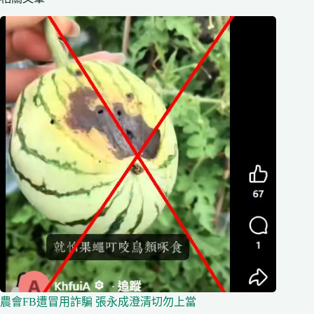
農會FB遭冒用詐騙 張永成澄清切勿上當