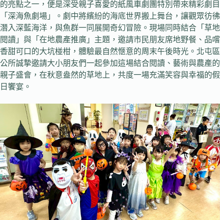
的亮點之一，便是深受親子喜愛的紙風車劇團特別帶來精彩劇目
「深海魚劇場」。劇中將繽紛的海底世界搬上舞台，讓觀眾彷彿
潛入深藍海洋，與魚群一同展開奇幻冒險。現場同時結合「草地
閱讀」與「在地農產推廣」主題，邀請市民朋友席地野餐、品嚐
香甜可口的大坑椪柑，體驗最自然愜意的周末午後時光。北屯區
公所誠摯邀請大小朋友們一起參加這場結合閱讀、藝術與農產的
親子盛會，在秋意盎然的草地上，共度一場充滿笑容與幸福的假
日饗宴。