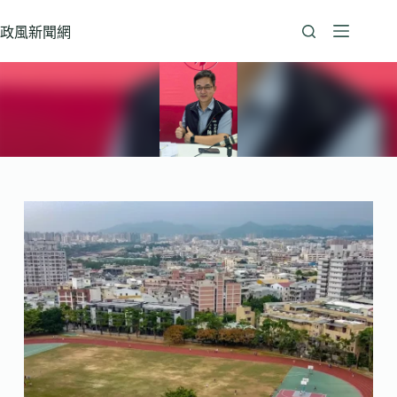
跳
至
政風新聞網
主
要
內
容