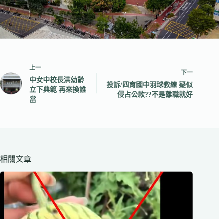
上一
下一
中女中校長洪幼齡
投訴/四育國中羽球教練 疑似
立下典範 再來換誰
侵占公款??不是離職就好
當
相關文章