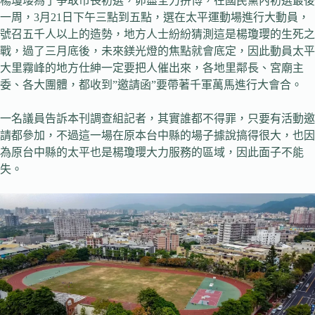
楊瓊瓔為了爭取市長初選，卯盡全力拚博，在國民黨內初選最後
一周，3月21日下午三點到五點，選在太平運動場進行大動員，
號召五千人以上的造勢，地方人士紛紛猜測這是楊瓊瓔的生死之
戰，過了三月底後，未來鎂光燈的焦點就會底定，因此動員太平
大里霧峰的地方仕紳一定要把人催出來，各地里鄰長、宮廟主
委、各大團體，都收到”邀請函”要帶著千軍萬馬進行大會合。
一名議員告訴本刊調查組記者，其實誰都不得罪，只要有活動邀
請都參加，不過這一場在原本台中縣的場子據說搞得很大，也因
為原台中縣的太平也是楊瓊瓔大力服務的區域，因此面子不能
失。