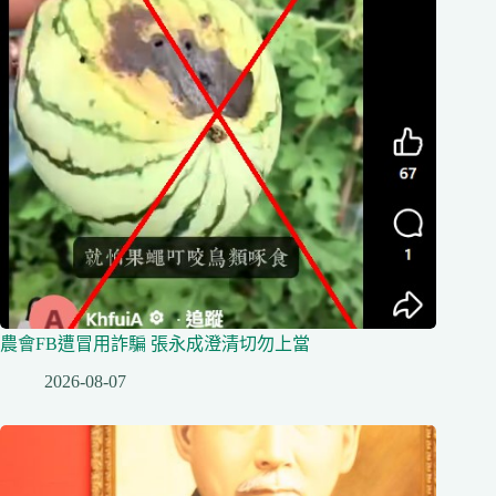
農會FB遭冒用詐騙 張永成澄清切勿上當
2026-08-07