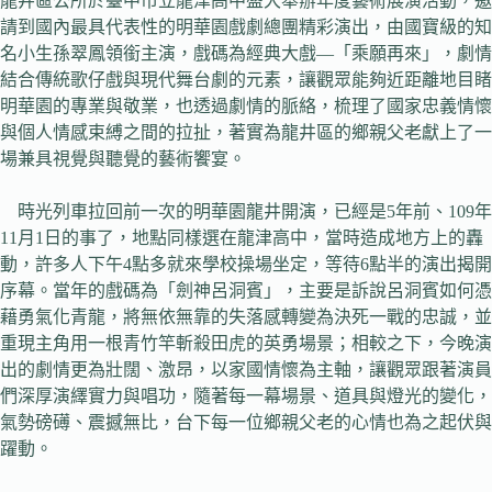
龍井區公所於臺中市立龍津高中盛大舉辦年度藝術展演活動，邀
請到國內最具代表性的明華園戲劇總團精彩演出，由國寶級的知
名小生孫翠鳳領銜主演，戲碼為經典大戲—「乘願再來」，劇情
結合傳統歌仔戲與現代舞台劇的元素，讓觀眾能夠近距離地目睹
明華園的專業與敬業，也透過劇情的脈絡，梳理了國家忠義情懷
與個人情感束縛之間的拉扯，著實為龍井區的鄉親父老獻上了一
場兼具視覺與聽覺的藝術饗宴。
時光列車拉回前一次的明華園龍井開演，已經是5年前、109年
11月1日的事了，地點同樣選在龍津高中，當時造成地方上的轟
動，許多人下午4點多就來學校操場坐定，等待6點半的演出揭開
序幕。當年的戲碼為「劍神呂洞賓」，主要是訴說呂洞賓如何憑
藉勇氣化青龍，將無依無靠的失落感轉變為決死一戰的忠誠，並
重現主角用一根青竹竿斬殺田虎的英勇場景；相較之下，今晚演
出的劇情更為壯闊、激昂，以家國情懷為主軸，讓觀眾跟著演員
們深厚演繹實力與唱功，隨著每一幕場景、道具與燈光的變化，
氣勢磅礡、震撼無比，台下每一位鄉親父老的心情也為之起伏與
躍動。