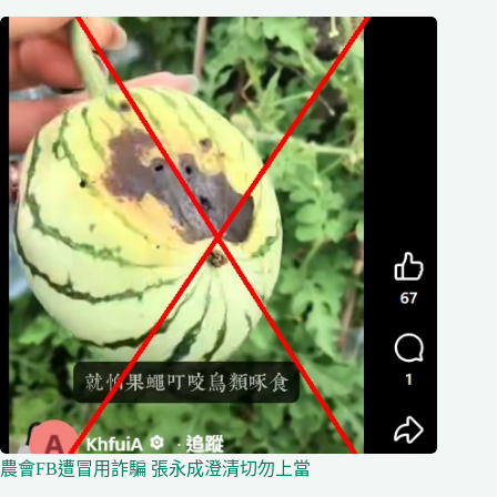
農會FB遭冒用詐騙 張永成澄清切勿上當