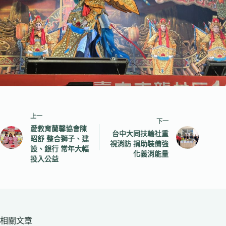
上一
下一
愛教育蘭馨協會陳
台中大同扶輪社重
昭舒 整合獅子、建
視消防 捐助裝備強
設、銀行 常年大幅
化義消能量
投入公益
相關文章