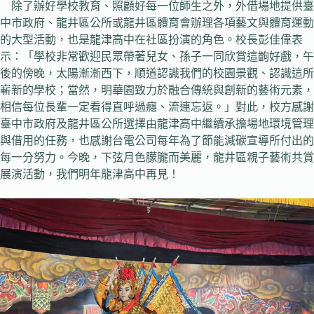
除了辦好學校教育、照顧好每一位師生之外，外借場地提供臺
中市政府、龍井區公所或龍井區體育會辦理各項藝文與體育運動
的大型活動，也是龍津高中在社區扮演的角色。校長彭佳偉表
示：「學校非常歡迎民眾帶著兒女、孫子一同欣賞這齣好戲，午
後的傍晚，太陽漸漸西下，順道認識我們的校園景觀、認識這所
嶄新的學校；當然，明華園致力於融合傳統與創新的藝術元素，
相信每位長輩一定看得直呼過癮、流連忘返。」對此，校方感謝
臺中市政府及龍井區公所選擇由龍津高中繼續承擔場地環境管理
與借用的任務，也感謝台電公司每年為了節能減碳宣導所付出的
每一分努力。今晚，下弦月色朦朧而美麗，龍井區親子藝術共賞
展演活動，我們明年龍津高中再見！