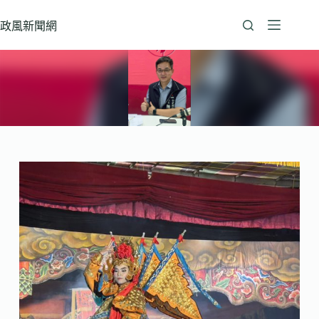
跳
至
政風新聞網
主
要
內
容