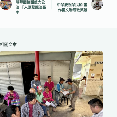
明華園總團盛大公
中榮慶祝榮民節 畫
演 千人匯聚龍津高
作藝文聯展敬英雄
中
相關文章