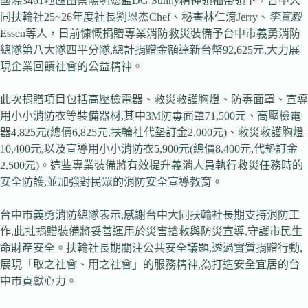
國際3461地區由蔡陽明總監DG Sunny精神領袖帶領下，台中大
同扶輪社25~26年度社長劉恩杰Chef、秘書林仁淯Jerry、
李宣毅
Essen等人，日前慷慨捐贈專業消防救災裝備予台中市義勇消防
總隊第八大隊四平分隊,總計捐贈金額達新台幣92,625元,大力展
現企業回饋社會的公益精神。
此次捐贈項目包括高壓檢電器、救災救護胸燈、防毒面罩、宣導
用小小消防衣等裝備器材,其中3M防毒面罩71,500元、高壓檢電
器4,825元(總價6,825元,扶輪社代墊訂金2,000元)、救災救護胸燈
10,400元,以及宣導用小小消防衣5,900元(總價8,400元,代墊訂金
2,500元)。這些專業裝備將有效提升義消人員執行救災任務時的
安全防護,並加強對民眾的消防安全宣導教育。
台中市義勇消防總隊表示,感謝台中大同扶輪社長期支持消防工
作,此批捐贈裝備將妥善運用於災害搶救與防災宣導,守護市民生
命財產安全。扶輪社長期關注公共安全議題,透過實質捐贈行動,
展現「取之社會、用之社會」的服務精神,為打造安全宜居的台
中市貢獻心力。