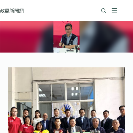
跳
至
政風新聞網
主
要
內
容