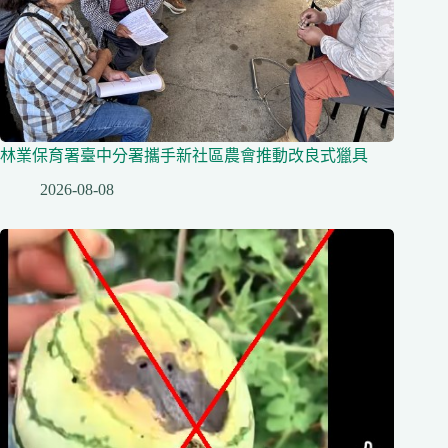
林業保育署臺中分署攜手新社區農會推動改良式獵具
2026-08-08