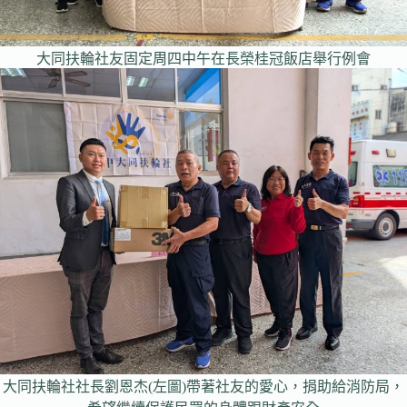
大同扶輪社友固定周四中午在長榮桂冠飯店舉行例會
大同扶輪社社長劉恩杰(左圖)帶著社友的愛心，捐助給消防局，