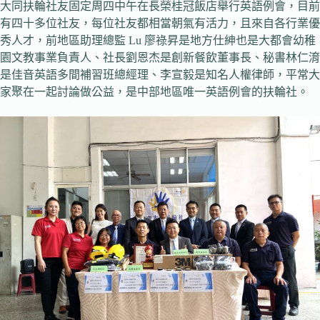
大同扶輪社友固定周四中午在長榮桂冠飯店舉行英語例會，目前
有四十多位社友，每位社友都相當朝氣有活力，且來自各行業優
秀人才，前地區助理總監 Lu 廖祿昇是地方仕紳也是大都會幼稚
園文教事業負責人、社長劉恩杰是創新餐飲董事長、秘書林仁淯
是佳音英語多間補習班總經理、李宣毅是知名人權律師，平常大
家聚在一起討論做公益，是中部地區唯一英語例會的扶輪社。