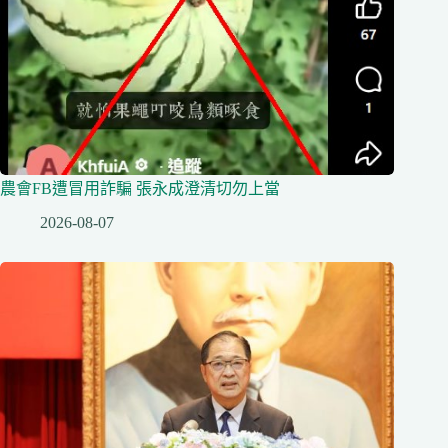
農會FB遭冒用詐騙 張永成澄清切勿上當
2026-08-07