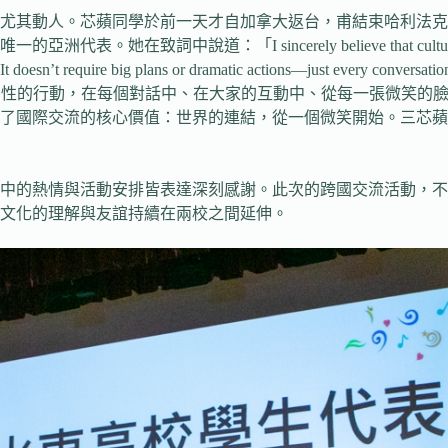
學於前一天才自加拿大返台，甫結束哈利法克斯國際安全論壇（Halifax 
sincerely believe that cultural exchange is one 
 or dramatic actions—just every conversation, every inte
rld.」（毋需偉大的計畫或戲劇性的行動，在每個對話中、在大家的互動中、
了國際交流的核心價值：世界的連結，從一個微笑開始。三芯蘋
中的熱情與活動安排皆表達深刻感謝。此次的跨國交流活動，不
文化的理解與友誼持續在兩校之間延伸。