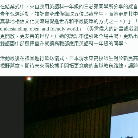
在結業式中，來自應用英語科一年級的三芯蘋同學所分享的感言尤其動人。芯蘋同
青年甄選活動，該計畫全球僅錄取五位15歲學生，而她更是其中唯一的亞洲代表。她在致詞中說道：「I 
真摯地相信文化交流是促進世界和平最簡單的方式之一。）」「It doesn’t require big plans
understanding, open, and friendly wo
更開放、更友善的世界。）她的話語不僅引起全場共鳴，更點出
雙語國中部選擇直升就讀高職部應用英語科一年級的同學。
活動最後在禮堂進行歡送儀式，日本清水東高校師生對於新民高
視野篇章。期待未來兩校攜手開拓更寬廣的全球教育路線，讓跨