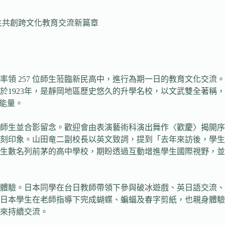
生共創跨文化教育交流新篇章
率領 257 位師生蒞臨新民高中，進行為期一日的教育文化交流。兩
1923年，是靜岡地區歷史悠久的升學名校，以文武雙全著稱，
能量。
師生並合影留念。歡迎會由表演藝術科演出舞作〈歡慶〉揭開序
刻印象。山田竜二副校長以英文致詞，提到「去年來訪後，學生
生數名列前茅的高中學校，期盼透過互動增進學生國際視野，並
體驗。日本同學在台日教師帶領下參與破冰遊戲、英日語交流、
本學生在老師指導下完成蝴蝶、蝙蝠及春字剪紙，也親身體驗舞龍與
來持續交流。