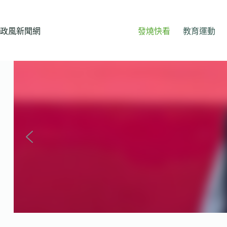
跳
至
主
政風新聞網
發燒快看
教育運動
要
內
容