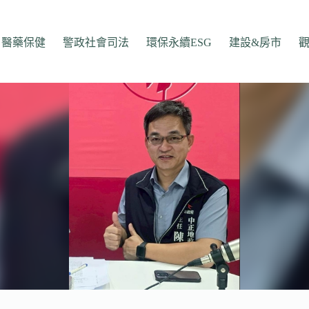
醫藥保健
警政社會司法
環保永續ESG
建設&房市