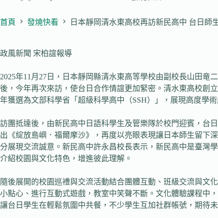
首頁
發燒快看
日本靜岡清水東高校再訪新民高中 台日師
政風新聞 宋柏誼報導
2025年11月27日，日本靜岡縣清水東高等學校由副校長山田竜二
後，今年再次來訪，使台日合作情誼更加緊密。清水東高校創立於
年獲選為文部科學省「超級科學高中（SSH）」，展現高度學術
訪團抵達後，由新民高中日語科學生及管樂隊於校門迎賓，台日
出《綻放島嶼．福爾摩沙》，再度以亮眼表現讓日本師生留下深
分展現交流誠意。新民高中許永昌校長表示，新民高中是臺灣學
介紹校園與文化特色，增進彼此理解。
隨後展開的校園巡禮與交流活動結合團體互動、班級交流與文化
小點心、進行互動式遊戲，教室中笑聲不斷。文化體驗課程中，日
讓台日學生在輕鬆氛圍中共餐，不少學生互加社群帳號，期待未