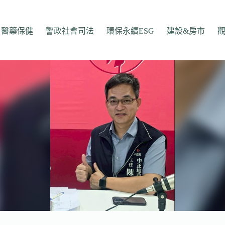
醫藥保健
警政社會司法
環保永續ESG
建設&房市