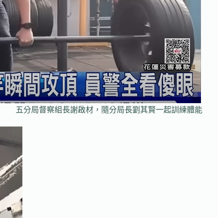
五分局督察組長謝啟材，隨分局長劉其賢一起訓練體能