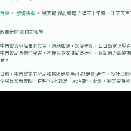
首頁
發燒快看
劉其賢 體能如龍 自律三十年如一日 天天
政風新聞 宋柏誼報導
中市警五分局長劉其賢，體能如龍，58歲年紀，日日做掌上壓
中市警局長擔任秘書，不僅負責安排局長行程，且記憶力跟協調
易。
日前，中市警第五分局和轄區健身房(小龍健身)合作，設計15
全場員警看傻眼，直呼”根本就是一尾活龍”。此外，劉其賢為