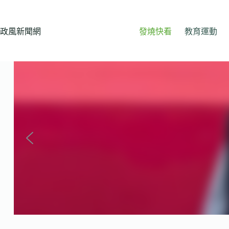
跳
至
主
政風新聞網
發燒快看
教育運動
要
內
容