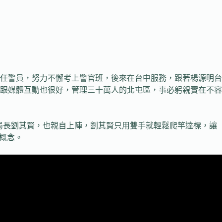
擔任警員，努力不懈考上警官班，後來在台中服務，跟著楊源明台
跟媒體互動也很好，管理三十萬人的北屯區，事必躬親實在不容
分局長劉其賢，也親自上陣，劉其賢只用雙手就輕鬆爬竿達標，讓
概念。