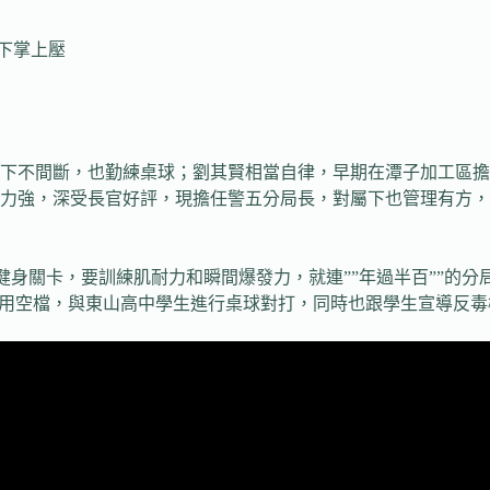
百下掌上壓
百下不間斷，也勤練桌球；劉其賢相當自律，早期在潭子加工區
力強，深受長官好評，現擔任警五分局長，對屬下也管理有方，
個健身關卡，要訓練肌耐力和瞬間爆發力，就連””年過半百””的
利用空檔，與東山高中學生進行桌球對打，同時也跟學生宣導反毒