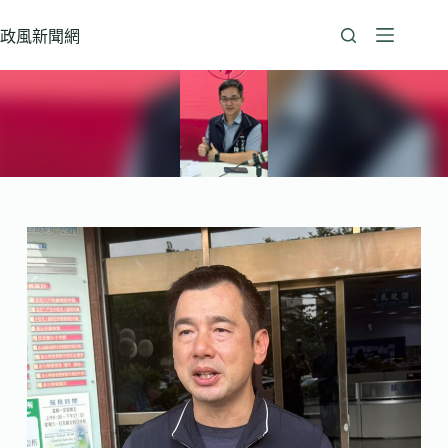
跳
至
政風新聞網
主
要
內
容