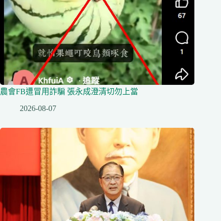
農會FB遭冒用詐騙 張永成澄清切勿上當
2026-08-07