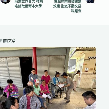
前進世界百大 林靖
豐原命案引發連鎖
唯錄取墨爾本大學
效應 指派不動交易
科嚴查
相關文章