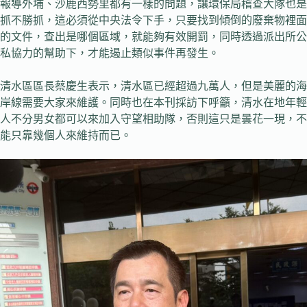
報導外埔、沙鹿西勢里都有一樣的問題，讓環保局稽查大隊也是
抓不勝抓，這必須從中央法令下手，只要找到傾倒的廢棄物裡面
的文件，查出是哪個區域，就能夠有效開罰，同時透過派出所公
私協力的幫助下，才能遏止類似事件再發生。
清水區區長蔡慶生表示，清水區已經超過九萬人，但是美麗的海
岸線需要大家來維護。同時也在本刊採訪下呼籲，清水在地年輕
人不分男女都可以來加入守望相助隊，否則這只是曇花一現，不
能只靠幾個人來維持而已。