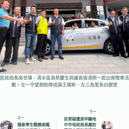
民政局長吳世瑋、清水區長蔡慶生與議長張清照一起出席贈車活
動。左一守望相助隊成員王錫彬、左三為里長白銀堂
下一
上一
民眾疑遭房仲騙地
僑泰學生戰勝病魔
中市地政局長嚴防