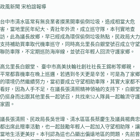
政風新聞 宋柏誼報導
台中市清水區常有無良業者摸黑開車偷倒垃圾，造成相當大危
害，當地里民年紀大、青壯年外流，成立巡守隊，本刊實地查
訪，此為議長故鄉，早已經成為環保偷倒垃圾熱點，民政局大力
支持補助買車取代機車巡守，同時高北里長白銀堂號召成立守望
聯防車隊，不定期巡防海岸線，並號召年輕人回流守護家鄉。
高北里長白銀堂、 臺中市高美扶輪社創社社長王錫彬等鄉親，
平常都靠機車在晚上巡邏，若遇到冬天更是辛苦，可是為了家鄉
的環境仍然繼續努力，當初要成立守望相助車隊，其實大家都不
看好，因為人手不足，在議長張清照精神領袖的支持下，白銀堂
仍挺身而出跟其他里長一起號召，共找來52人隊員一起輪流守護
家園。
議長張清照、民政局長吳世瑋、清水區區長蔡慶生及議員楊典忠
都出席此贈車活動，也一起鼓勵年輕人一起加入守望相助隊，讓
當地生活更美好。本刊認為這也凸顯出偏遠地區的問題，先前曾