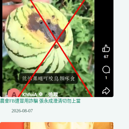
農會FB遭冒用詐騙 張永成澄清切勿上當
2026-08-07