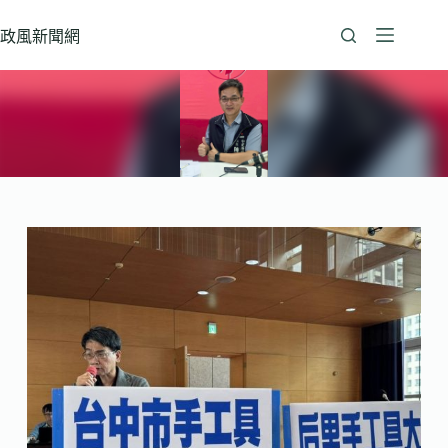
跳
至
政風新聞網
主
要
內
容