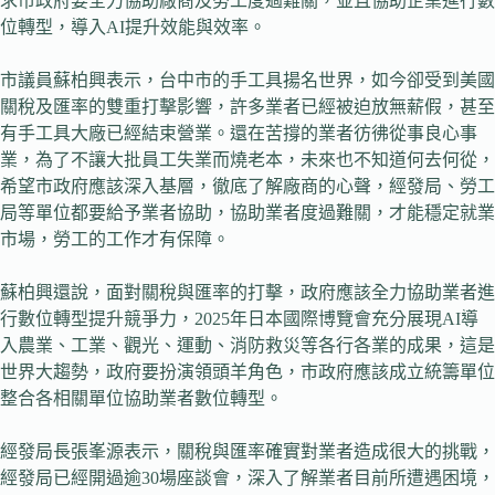
求市政府要全力協助廠商及勞工度過難關，並且協助企業進行數
位轉型，導入AI提升效能與效率。
市議員蘇柏興表示，台中市的手工具揚名世界，如今卻受到美國
關稅及匯率的雙重打擊影響，許多業者已經被迫放無薪假，甚至
有手工具大廠已經結束營業。還在苦撐的業者彷彿從事良心事
業，為了不讓大批員工失業而燒老本，未來也不知道何去何從，
希望市政府應該深入基層，徹底了解廠商的心聲，經發局、勞工
局等單位都要給予業者協助，協助業者度過難關，才能穩定就業
市場，勞工的工作才有保障。
蘇柏興還說，面對關稅與匯率的打擊，政府應該全力協助業者進
行數位轉型提升競爭力，2025年日本國際博覽會充分展現AI導
入農業、工業、觀光、運動、消防救災等各行各業的成果，這是
世界大趨勢，政府要扮演領頭羊角色，市政府應該成立統籌單位
整合各相關單位協助業者數位轉型。
經發局長張峯源表示，關稅與匯率確實對業者造成很大的挑戰，
經發局已經開過逾30場座談會，深入了解業者目前所遭遇困境，