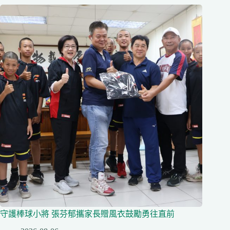
守護棒球小將 張芬郁攜家長贈風衣鼓勵勇往直前