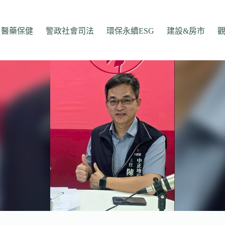
醫藥保健
警政社會司法
環保永續ESG
建設&房市