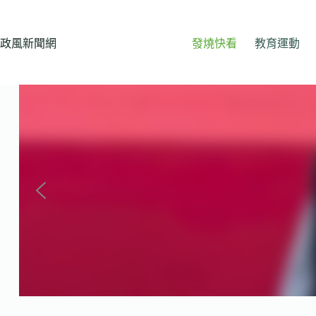
跳
至
主
政風新聞網
發燒快看
教育運動
要
內
容