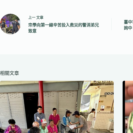
上一
文章
臺中
宗學向第一線辛苦投入救災的警消弟兄
詢中
致意
相關文章