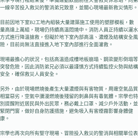
宗學今晚行程結束後，準備運動飲品前往火警救災休息站，向第
一線辛苦投入救災的警消弟兄致意，並關心現場最新救災情形。
目前因地下室B2工地內組裝大量建築施工使用的塑膠模板，數
量高達上萬組，現場仍持續高溫悶燒中。消防人員正持續以灑水
方式進行降溫搶救，但礙於地下室內部高溫、濃煙及結構安全風
險，目前尚無法直接進入地下室內部進行全面灌救。
現場最擔心的狀況，包括高溫造成樓地板崩塌、鋼梁變形倒塌等
突發危險，因此消防弟兄必須以最謹慎方式持續監控火勢與結構
安全，確保救災人員安全。
另外，由於現場燃燒後產生大量濃煙與有害物質，周邊空氣品質
相當惡劣，空氣中瀰漫燃燒後殘留的刺鼻與有毒氣體。宗學也特
別提醒附近居民與外出民眾，務必戴上口罩、減少戶外活動，並
緊閉門窗，做好自身防護措施，避免吸入有害煙霧影響身體健
康。
宗學也再次向所有堅守現場、冒險投入救災的警消與相關單位表