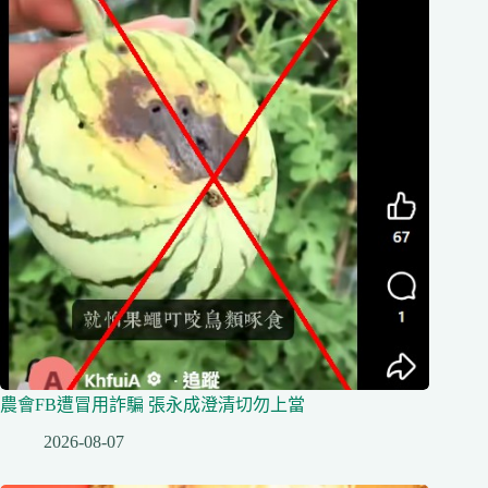
農會FB遭冒用詐騙 張永成澄清切勿上當
2026-08-07