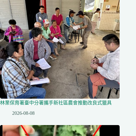
林業保育署臺中分署攜手新社區農會推動改良式獵具
2026-08-08