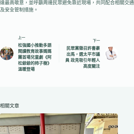
達最高敬意，並呼籲周邊民眾避免靠近現場，共同配合相關交通
及安全管制措施。
上一
下一
松強國小推動多語
民眾黨徵召許書豪
閱讀教育故事媽媽
出馬，選太平市議
團首場兒童劇《阿
員 政見吸引年輕人
松爺爺的柿子樹》
高度關注
溫暖登場
相關文章