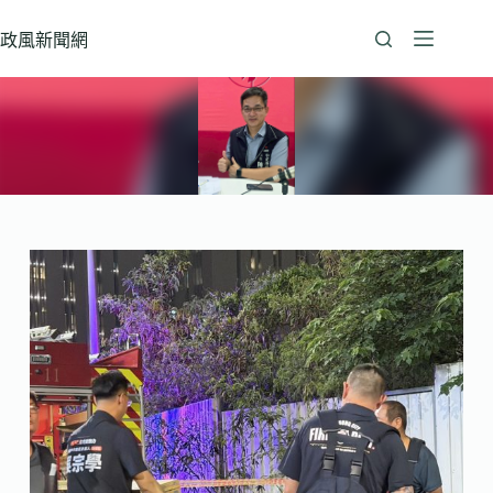
跳
至
政風新聞網
主
要
內
容