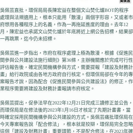
吳佩芸直批，環保局局長陳宏益在整個文山焚化爐BOT的程序
處理與法規適用上，根本只能用「散漫」兩個字形容，又或者市
府想用各種程序上的名義，作為一再拖延進度的理由。去年12
月，陳宏益也承諾文山焚化爐於年底將近上網公告招標，結果卻
一再跳票，迄今仍未招標。
吳佩芸進一步指出，市府在程序處理上極為散漫，根據《促進民
間參與公共建設法施行細則》第36條，主辦機關應於完成可行性
評估報告後，確定民間機構參與方式，需要提報「建設及財務計
畫」給行政院或由各地方政府自行核定。但環保局卻在今年的專
案報告才說，因為配合《促進民間參與公共建設法》的修正，作
業程序需要將建設及財務計畫報請市府核定。
吳佩芸提出，促參法早在2022年12月21日完成三讀修正並公告，
而環保局是在修法後的2023年1月16日才核定了先期計畫書，當
時確定採用民間機構參與公共建設的方式。吳佩芸痛批環保局在
今天專案報告說「配合修法」，根本就是狡辯，環保局完全忽略
這個「建設及財務計畫」重要環節，不是配合修法，在2023年確