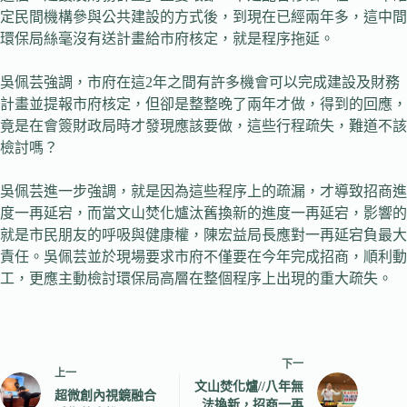
定民間機構參與公共建設的方式後，到現在已經兩年多，這中間
環保局絲毫沒有送計畫給市府核定，就是程序拖延。
吳佩芸強調，市府在這2年之間有許多機會可以完成建設及財務
計畫並提報市府核定，但卻是整整晚了兩年才做，得到的回應，
竟是在會簽財政局時才發現應該要做，這些行程疏失，難道不該
檢討嗎？
吳佩芸進一步強調，就是因為這些程序上的疏漏，才導致招商進
度一再延宕，而當文山焚化爐汰舊換新的進度一再延宕，影響的
就是市民朋友的呼吸與健康權，陳宏益局長應對一再延宕負最大
責任。吳佩芸並於現場要求市府不僅要在今年完成招商，順利動
工，更應主動檢討環保局高層在整個程序上出現的重大疏失。
下一
上一
文山焚化爐//八年無
超微創內視鏡融合
法換新，招商一再