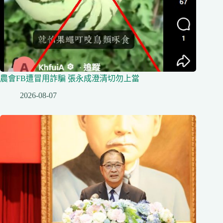
農會FB遭冒用詐騙 張永成澄清切勿上當
2026-08-07