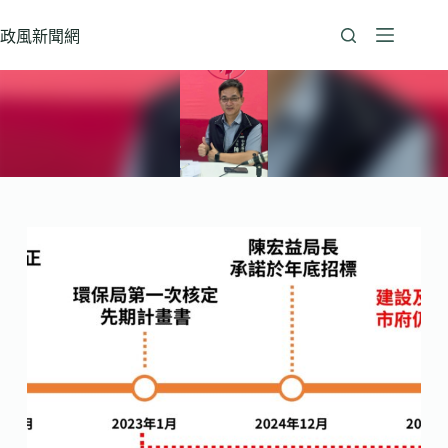
跳
至
政風新聞網
主
要
內
容