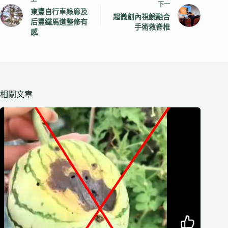
下一
東豐自行車綠廊及
超微創內視鏡融合
后豐鐵馬道整修有
手術救脊椎
感
相關文章