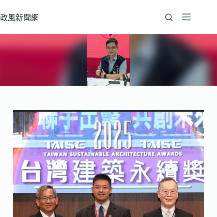
跳
至
政風新聞網
主
要
內
容