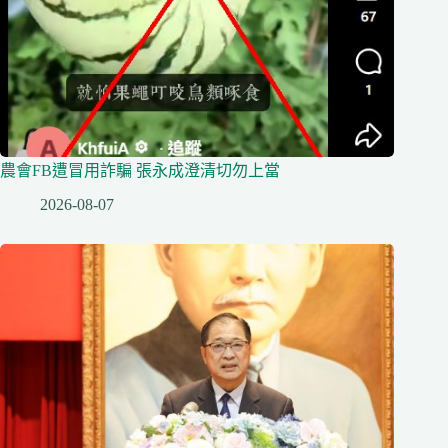
農會FB遭冒用詐騙 張永成澄清切勿上當
2026-08-07