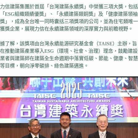
力信建築集團於首屆「台灣建築永續獎」中榮獲三項大獎，包括
「ESG組織類績優獎」、「永續建築類銅獎」及「健康建築領袖
獎」，成為全台唯一同時囊括三項獎項的公司，並為住宅類唯一
獲獎企業，展現力信在永續建築領域的深厚實力與前瞻視野。
據了解，該獎項由台灣永續能源研究基金會（TAISE）主辦，旨
在推動建築產業導入ESG（環境、社會、治理）理念，鼓勵建設
業者與建築師在建築全生命週期中落實低碳、節能、健康、智慧
等目標，朝向淨零碳排、綠色建築邁進。