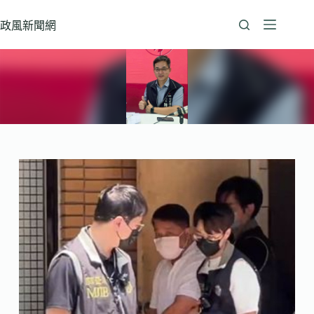
跳
至
政風新聞網
主
要
內
容