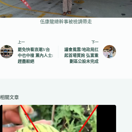
伍康龍總幹事被檢調帶走
上一
下一
罷免快看浪潮3/台
議會風雲/地政局扛
中也中槍 黨內人士:
起首場質詢 弘富重
趕盡殺絕
劃區公設未完成
相關文章