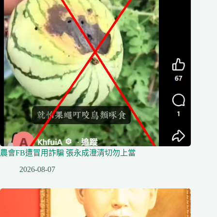
農會FB遭冒用詐騙 張永成澄清切勿上當
2026-08-07