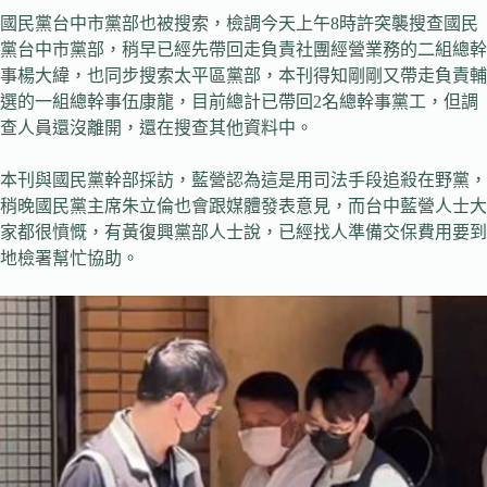
國民黨台中市黨部也被搜索，檢調今天上午8時許突襲搜查國民
黨台中市黨部，稍早已經先帶回走負責社團經營業務的二組總幹
事楊大緯，也同步搜索太平區黨部，本刊得知剛剛又帶走負責輔
選的一組總幹事伍康龍，目前總計已帶回2名總幹事黨工，但調
查人員還沒離開，還在搜查其他資料中。
本刊與國民黨幹部採訪，藍營認為這是用司法手段追殺在野黨，
稍晚國民黨主席朱立倫也會跟媒體發表意見，而台中藍營人士大
家都很憤慨，有黃復興黨部人士說，已經找人準備交保費用要到
地檢署幫忙協助。