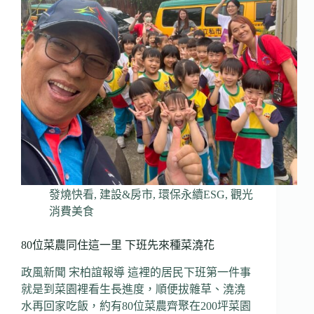
發燒快看
,
建設&房市
,
環保永續ESG
,
觀光
消費美食
80位菜農同住這一里 下班先來種菜澆花
政風新聞 宋柏誼報導 這裡的居民下班第一件事
就是到菜園裡看生長進度，順便拔雜草、澆澆
水再回家吃飯，約有80位菜農齊聚在200坪菜園