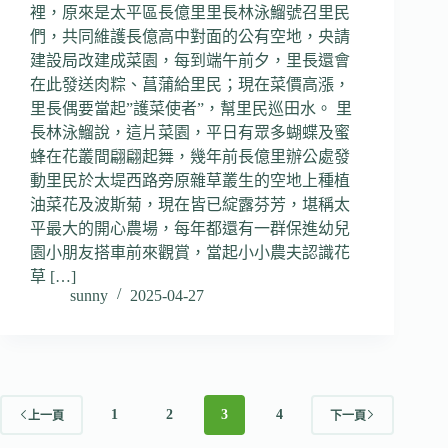
裡，原來是太平區長億里里長林泳鰡號召里民
們，共同維護長億高中對面的公有空地，央請
建設局改建成菜園，每到端午前夕，里長還會
在此發送肉粽、菖蒲給里民；現在菜價高漲，
里長偶要當起”護菜使者”，幫里民巡田水。 里
長林泳鰡說，這片菜園，平日有眾多蝴蝶及蜜
蜂在花叢間翩翩起舞，幾年前長億里辦公處發
動里民於太堤西路旁原雜草叢生的空地上種植
油菜花及波斯菊，現在皆已綻露芬芳，堪稱太
平最大的開心農場，每年都還有一群保進幼兒
園小朋友搭車前來觀賞，當起小小農夫認識花
草 […]
sunny
2025-04-27
1
2
3
4
上一頁
下一頁