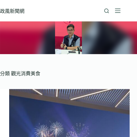
跳
至
政風新聞網
主
要
內
容
分類
觀光消費美食