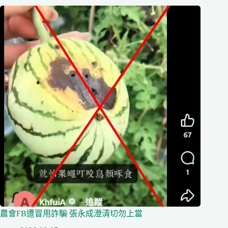
農會FB遭冒用詐騙 張永成澄清切勿上當