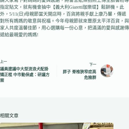
請大家寫下對媽媽的愛與感謝，將留言紙條拍照上傳至臉書粉專
指定貼文，就有機會抽中【義大利Giaretti珈樂堤】鬆餅機。此
外，5/11(日)母親節當天開店時，百貨將親手獻上康乃馨，傳遞
對所有媽媽的敬意與祝福。今年母親節就來豐原太平洋百貨，與
家人共度溫馨佳節，用心選購每一份心意，把滿滿的愛與感謝傳
遞給最親愛的媽媽!
上一
下一
議員建議中大型流浪犬配掛
胖子 脊椎狹窄症高
矯正棍 中市動保處：研議方
危險群
案
相關文章