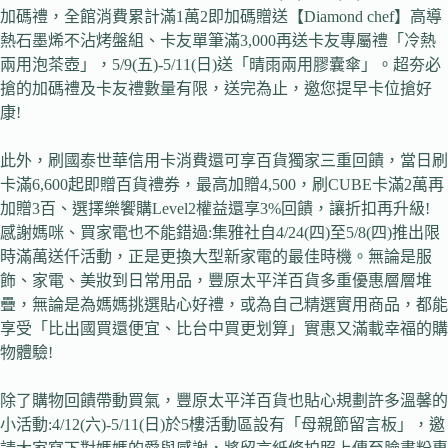
加碼禮，全館消費累計滿1萬2即加碼贈送【Diamond chef】高導
熱石墨烯不沾烤盤組、卡友單筆滿3,000再送卡友專屬禮「冷熱
兩用泡茶壺」，5/9(五)-5/11(日)送「晴雨兩用膠囊傘」。超夯必
搶的加碼禮及卡友禮數量有限，送完為止，邀您提早卡位搶好
康!
此外，刷國泰世華信用卡消費還可享百貨獨家三重回饋，當日刷
卡滿6,600起即贈百貨禮券，最高加贈4,500，刷CUBE卡滿2萬再
加贈3百、選擇樂饗購Level2權益還享3%回饋，讓折扣再升級!
感謝媽咪、買家電也不能錯過:集雅社自4/24(四)至5/8(四)推出限
時滿萬送仟活動，正是更換大型新家電的最佳時機。無論是服
飾、家電、美妝到日常用品，豐原太平洋百貨多重優惠層層堆
疊，無論是為媽媽挑選貼心好禮，或為自己精選實用商品，都能
享受「比出國買還便宜、比台中買更划算」實惠又滿載幸福的購
物體驗!
除了購物回饋帶動買氣，豐原太平洋百貨也貼心規劃許多溫馨的
小活動:4/12(六)-5/11(日)於5樓活動區設有「母親節留言板」，邀