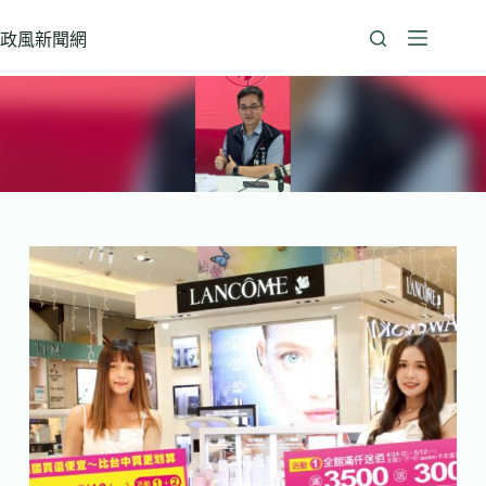
跳
至
政風新聞網
主
要
內
容