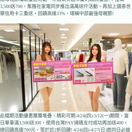
3,500送700，集雅社家電同步推出滿萬送仟活動，再加上國泰世
華信用卡三重送，回饋高達33%，堪稱中部最強母親節!
此檔期活動優惠層層堆疊，精彩可期:4/24(四)-5/12(一)期間，當
日單筆滿3,500送300，使用台灣PAY掃碼支付成功再加送400，
總回饋高達700元，等於近2折回饋! 4/24(四)-4/27(日)首四日必搶