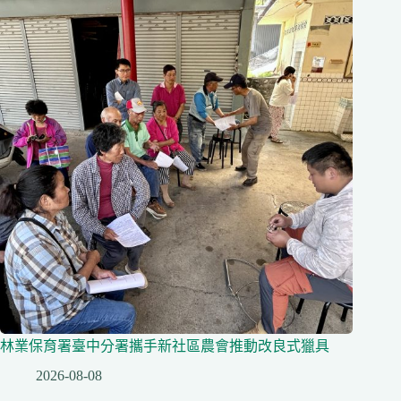
林業保育署臺中分署攜手新社區農會推動改良式獵具
2026-08-08