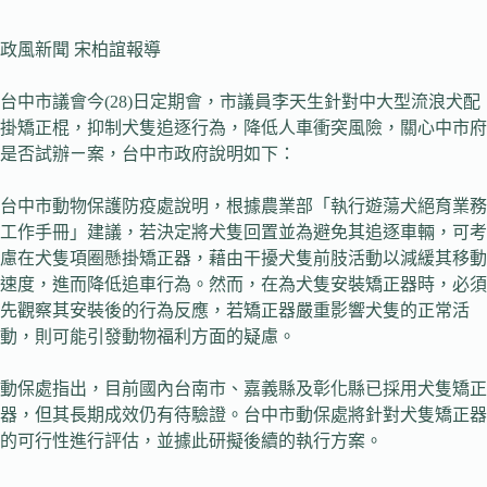
政風新聞 宋柏誼報導
台中市議會今(28)日定期會，市議員李天生針對中大型流浪犬配
掛矯正棍，抑制犬隻追逐行為，降低人車衝突風險，關心中市府
是否試辦ㄧ案，台中市政府說明如下：
台中市動物保護防疫處說明，根據農業部「執行遊蕩犬絕育業務
工作手冊」建議，若決定將犬隻回置並為避免其追逐車輛，可考
慮在犬隻項圈懸掛矯正器，藉由干擾犬隻前肢活動以減緩其移動
速度，進而降低追車行為。然而，在為犬隻安裝矯正器時，必須
先觀察其安裝後的行為反應，若矯正器嚴重影響犬隻的正常活
動，則可能引發動物福利方面的疑慮。
動保處指出，目前國內台南市、嘉義縣及彰化縣已採用犬隻矯正
器，但其長期成效仍有待驗證。台中市動保處將針對犬隻矯正器
的可行性進行評估，並據此研擬後續的執行方案。