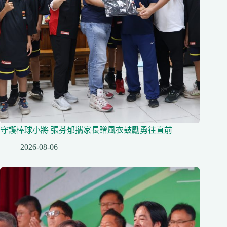
守護棒球小將 張芬郁攜家長贈風衣鼓勵勇往直前
2026-08-06