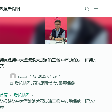
跳
至
政風新聞網
主
要
內
容
議員建議中大型流浪犬配掛矯正棍 中市動保處：研議方
案
sunny
2025-04-29
發燒快看
,
觀光消費美食
,
醫藥保健
首頁
發燒快看
議員建議中大型流浪犬配掛矯正棍 中市動保處：研議方
案