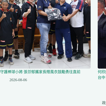
守護棒球小將 張芬郁攜家長贈風衣鼓勵勇往直前
何欣
台中
2026-08-06
政