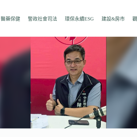
醫藥保健
警政社會司法
環保永續ESG
建設&房市