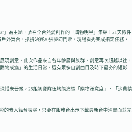
tar」為主題，號召全台熱愛創作的「購物明星」集結！21天徵件
O百貨戶外舞台，搶拚決賽20張夢幻門票，現場看秀完成指定任務，
展現創意，此次作品來自各年齡層與族群，創意再次超越以往，
「購物成癮」的生活日常，還有眾多自創曲目及時下最夯的短影
珠惜未晉級，25組初賽隊伍均能演繹「購物滿意度」、「消費精
精彩的素人舞台表演，只要在服務台出示下載最新台中通畫面並完