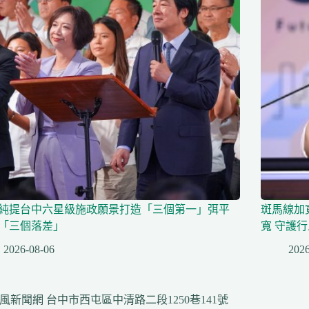
純提台中六星級施政願景打造「三個第一」弭平
斑馬線加
「三個落差」
寬 守護
2026-08-06
2026
風新聞網 台中市西屯區中清路二段1250巷141號