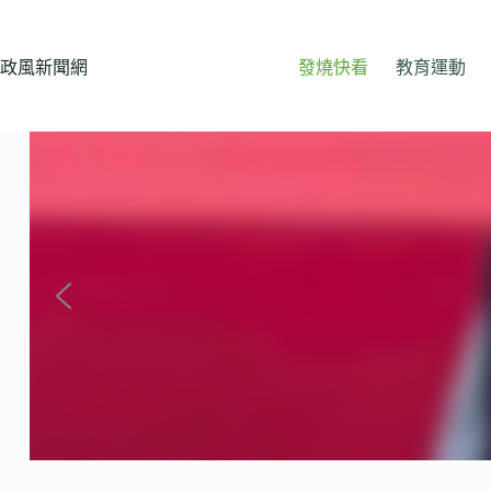
跳
至
主
政風新聞網
發燒快看
教育運動
要
內
容