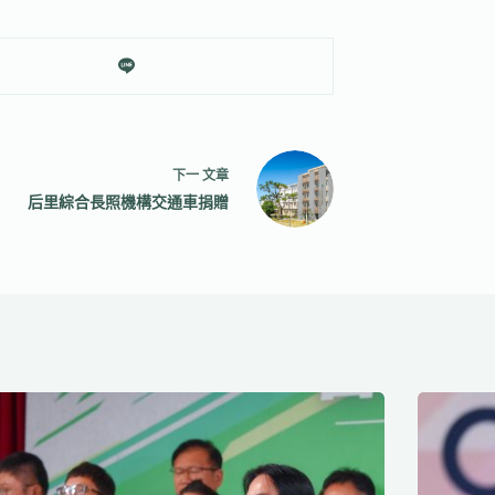
下一
文章
后里綜合長照機構交通車捐贈