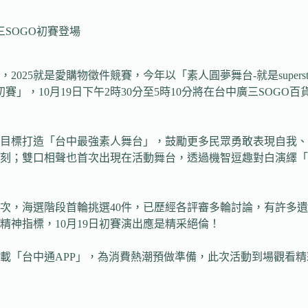
三SOGO初賽登場
25就是愛購物徵件競賽，今年以「素人圓夢舞台-就是supers
賽」，10月19日下午2時30分至5時10分將在台中廣三SOG
目標打造「台中最強素人舞台」，鼓勵更多民眾勇敢表現自我、
時刻；雙口相聲也首次出現在活動舞台，透過機智逗趣對白演繹
次，海選階段首輪挑選40件，已歷經各評審多輪討論，有許多遺
神指標，10月19日初賽演出應是精采絕倫！
載「台中通APP」，為消費熱潮預做準備，此次活動到場觀看
。