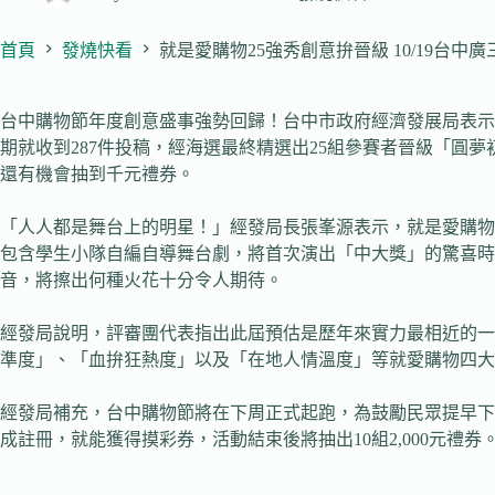
首頁
發燒快看
就是愛購物25強秀創意拚晉級 10/19台中廣
台中購物節年度創意盛事強勢回歸！台中市政府經濟發展局表示，20
期就收到287件投稿，經海選最終精選出25組參賽者晉級「圓夢初
還有機會抽到千元禮券。
「人人都是舞台上的明星！」經發局長張峯源表示，就是愛購物
包含學生小隊自編自導舞台劇，將首次演出「中大獎」的驚喜
音，將擦出何種火花十分令人期待。
經發局說明，評審團代表指出此屆預估是歷年來實力最相近的一
準度」、「血拚狂熱度」以及「在地人情溫度」等就愛購物四大精
經發局補充，台中購物節將在下周正式起跑，為鼓勵民眾提早下
成註冊，就能獲得摸彩券，活動結束後將抽出10組2,000元禮券