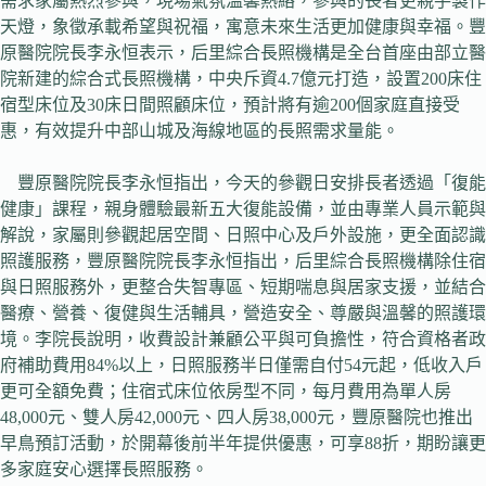
需求家屬熱烈參與，現場氣氛溫馨熱絡，參與的長者更親手製作
天燈，象徵承載希望與祝福，寓意未來生活更加健康與幸福。豐
原醫院院長李永恒表示，后里綜合長照機構是全台首座由部立醫
院新建的綜合式長照機構，中央斥資4.7億元打造，設置200床住
宿型床位及30床日間照顧床位，預計將有逾200個家庭直接受
惠，有效提升中部山城及海線地區的長照需求量能。
豐原醫院院長李永恒指出，今天的參觀日安排長者透過「復能
健康」課程，親身體驗最新五大復能設備，並由專業人員示範與
解說，家屬則參觀起居空間、日照中心及戶外設施，更全面認識
照護服務，豐原醫院院長李永恒指出，后里綜合長照機構除住宿
與日照服務外，更整合失智專區、短期喘息與居家支援，並結合
醫療、營養、復健與生活輔具，營造安全、尊嚴與溫馨的照護環
境。李院長說明，收費設計兼顧公平與可負擔性，符合資格者政
府補助費用84%以上，日照服務半日僅需自付54元起，低收入戶
更可全額免費；住宿式床位依房型不同，每月費用為單人房
48,000元、雙人房42,000元、四人房38,000元，豐原醫院也推出
早鳥預訂活動，於開幕後前半年提供優惠，可享88折，期盼讓更
多家庭安心選擇長照服務。