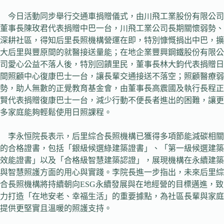
今日活動同步舉行交通車捐贈儀式，由川飛工業股份有限公司
董事長陳玫君代表捐贈中巴一台，川飛工業公司長期關懷弱勢、
深耕社區，得知后里長照機構營運在即，特別慷慨捐出中巴，擴
大后里與豐原間的就醫接送量能；在地企業豐興鋼鐵股份有限公
司愛心公益不落人後，特別回饋里民，董事長林大鈞代表捐贈日
間照顧中心復康巴士一台，讓長輩交通接送不落空；照顧醫療弱
勢，助人無數的正覺教育基金會，由董事長高震國及執行長程正
賢代表捐贈復康巴士一台，減少行動不便長者進出的困難，讓更
多家庭能夠輕鬆使用日照課程。
李永恒院長表示，后里綜合長照機構已獲得多項節能減碳相關
的合格證書，包括「銀級候選綠建築證書」、「第一級候選建築
效能證書」以及「合格級智慧建築認證」，展現機構在永續建築
與智慧照護方面的用心與實踐。李院長進一步指出，未來后里綜
合長照機構將持續朝向ESG永續發展與在地經營的目標邁進，致
力打造「在地安老、幸福生活」的重要據點，為社區長輩與家庭
提供更堅實且溫暖的照護支持。