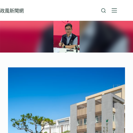
跳
至
政風新聞網
主
要
內
容