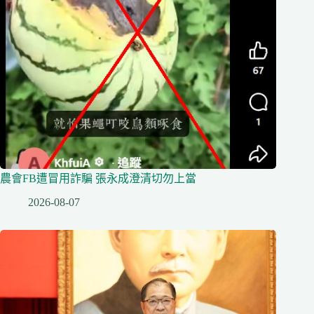
農會FB遭冒用詐騙 張永成澄清切勿上當
2026-08-07