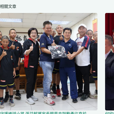
相關文章
守護棒球小將 張芬郁攜家長贈風衣鼓勵勇往直前
何欣