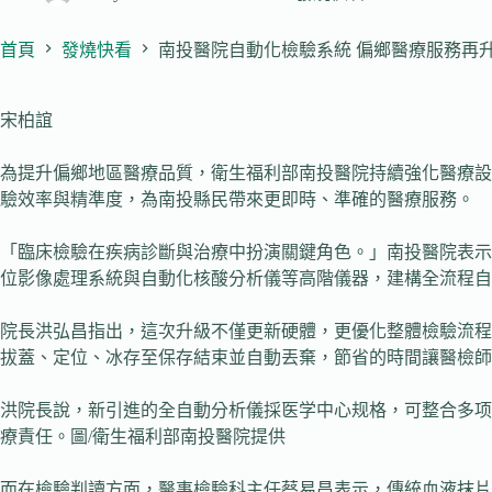
首頁
發燒快看
南投醫院自動化檢驗系統 偏鄉醫療服務再
宋柏誼
為提升偏鄉地區醫療品質，衛生福利部南投醫院持續強化醫療設
驗效率與精準度，為南投縣民帶來更即時、準確的醫療服務。
「臨床檢驗在疾病診斷與治療中扮演關鍵角色。」南投醫院表示
位影像處理系統與自動化核酸分析儀等高階儀器，建構全流程自
院長洪弘昌指出，這次升級不僅更新硬體，更優化整體檢驗流程
拔蓋、定位、冰存至保存結束並自動丟棄，節省的時間讓醫檢師
洪院長說，新引進的全自動分析儀採医学中心规格，可整合多项
療責任。圖/衛生福利部南投醫院提供
而在檢驗判讀方面，醫事檢驗科主任蔡易昌表示，傳統血液抹片