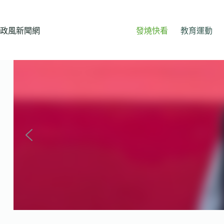
跳
至
主
政風新聞網
發燒快看
教育運動
要
內
容