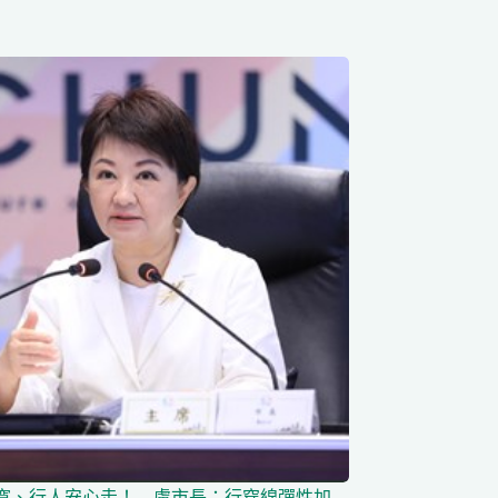
寬、行人安心走！ 盧市長：行穿線彈性加