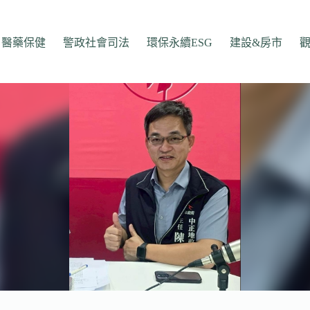
醫藥保健
警政社會司法
環保永續ESG
建設&房市