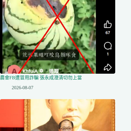
農會FB遭冒用詐騙 張永成澄清切勿上當
2026-08-07