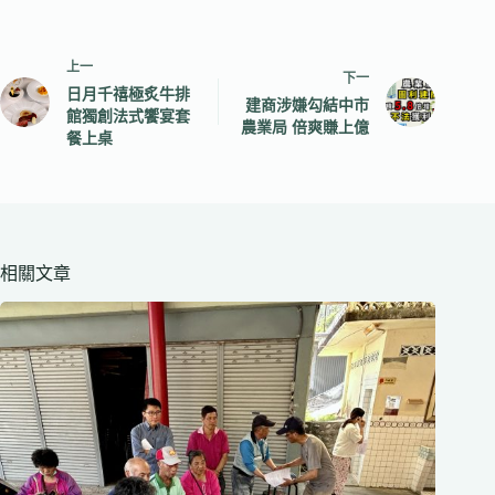
上一
下一
日月千禧極炙牛排
建商涉嫌勾結中市
館獨創法式饗宴套
農業局 倍爽賺上億
餐上桌
相關文章