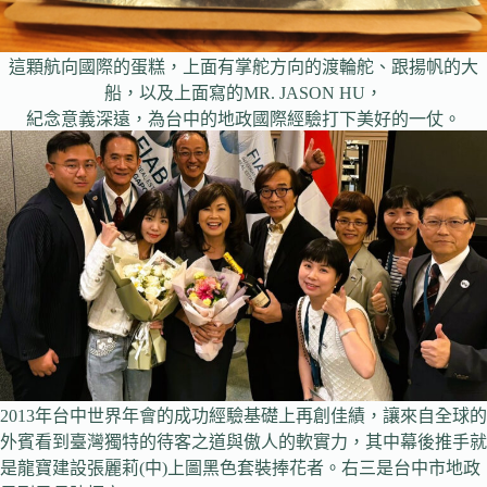
這顆航向國際的蛋糕，上面有掌舵方向的渡輪舵、跟揚帆的大
船，以及上面寫的MR. JASON HU，
紀念意義深遠，為台中的地政國際經驗打下美好的一仗。
2013年台中世界年會的成功經驗基礎上再創佳績，讓來自全球的
外賓看到臺灣獨特的待客之道與傲人的軟實力，其中幕後推手就
是龍寶建設張麗莉(中)上圖黑色套裝捧花者。右三是台中市地政