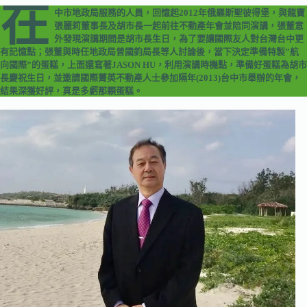
在
中市地政局服務的人員，回憶起2012年俄羅斯聖彼得堡，與龍寶
張麗莉董事長及胡市長一起前往不動產年會並陪同演講，張董意
外發現演講期間是胡市長生日，為了要讓國際友人對台灣台中更
有記憶點；張董與時任地政局曾國鈞局長等人討論後，當下決定準備特製”航
向國際”的蛋糕，上面還寫著JASON HU，利用演講時機點，準備好蛋糕為胡市
長慶祝生日，並邀請國際菁英不動產人士參加隔年(2013)台中市舉辦的年會，
結果深獲好評，真是多虧那顆蛋糕。