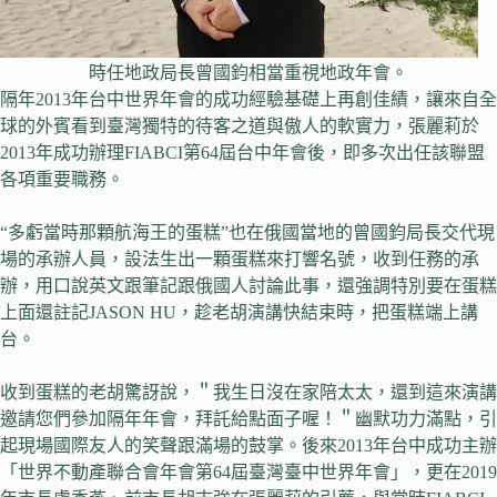
時任地政局長曾國鈞相當重視地政年會。
隔年2013年台中世界年會的成功經驗基礎上再創佳績，讓來自全
球的外賓看到臺灣獨特的待客之道與傲人的軟實力，張麗莉於
2013年成功辦理FIABCI第64屆台中年會後，即多次出任該聯盟
各項重要職務。
“多虧當時那顆航海王的蛋糕”也在俄國當地的曾國鈞局長交代現
場的承辦人員，設法生出一顆蛋糕來打響名號，收到任務的承
辦，用口說英文跟筆記跟俄國人討論此事，還強調特別要在蛋糕
上面還註記JASON HU，趁老胡演講快結束時，把蛋糕端上講
台。
收到蛋糕的老胡驚訝說，＂我生日沒在家陪太太，還到這來演講
邀請您們參加隔年年會，拜託給點面子喔！＂幽默功力滿點，引
起現場國際友人的笑聲跟滿場的鼓掌。後來2013年台中成功主辦
「世界不動產聯合會年會第64屆臺灣臺中世界年會」，更在2019