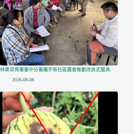
林業保育署臺中分署攜手新社區農會推動改良式獵具
2026-08-08