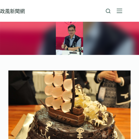
跳
至
政風新聞網
主
要
內
容