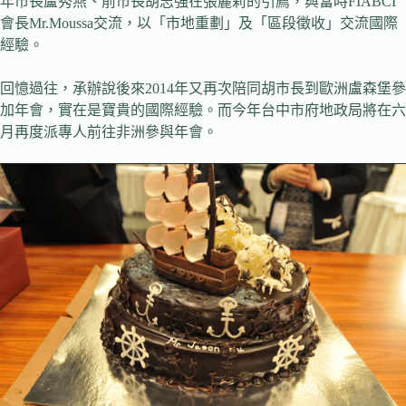
年市長盧秀燕、前市長胡志強在張麗莉的引薦，與當時FIABCI
會長Mr.Moussa交流，以「市地重劃」及「區段徵收」交流國際
經驗。
回憶過往，承辦說後來2014年又再次陪同胡市長到歐洲盧森堡參
加年會，實在是寶貴的國際經驗。而今年台中市府地政局將在六
月再度派專人前往非洲參與年會。