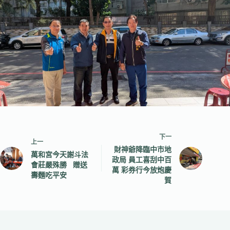
下一
上一
財神爺降臨中市地
萬和宮今天謝斗法
政局 員工喜刮中百
會莊嚴殊勝 贈送
萬 彩券行今放炮慶
夀麵吃平安
賀