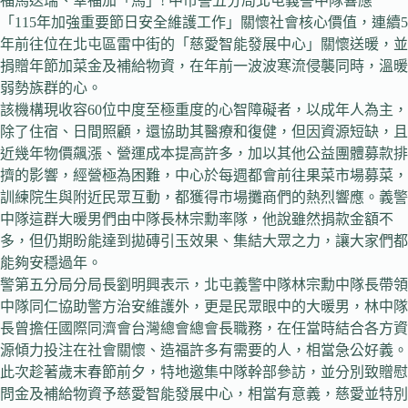
福馬送瑞、幸福加「馬」! 中市警五分局北屯義警中隊響應
「115年加強重要節日安全維護工作」關懷社會核心價值，連續5
年前往位在北屯區雷中街的「慈愛智能發展中心」關懷送暖，並
捐贈年節加菜金及補給物資，在年前一波波寒流侵襲同時，溫暖
弱勢族群的心。
該機構現收容60位中度至極重度的心智障礙者，以成年人為主，
除了住宿、日間照顧，還協助其醫療和復健，但因資源短缺，且
近幾年物價飆漲、營運成本提高許多，加以其他公益團體募款排
擠的影響，經營極為困難，中心於每週都會前往果菜市場募菜，
訓練院生與附近民眾互動，都獲得市場攤商們的熱烈響應。義警
中隊這群大暖男們由中隊長林宗勳率隊，他說雖然捐款金額不
多，但仍期盼能達到拋磚引玉效果、集結大眾之力，讓大家們都
能夠安穩過年。
警第五分局分局長劉明興表示，北屯義警中隊林宗勳中隊長帶領
中隊同仁協助警方治安維護外，更是民眾眼中的大暖男，林中隊
長曾擔任國際同濟會台灣總會總會長職務，在任當時結合各方資
源傾力投注在社會關懷、造福許多有需要的人，相當急公好義。
此次趁著歲末春節前夕，特地邀集中隊幹部參訪，並分別致贈慰
問金及補給物資予慈愛智能發展中心，相當有意義，慈愛並特別