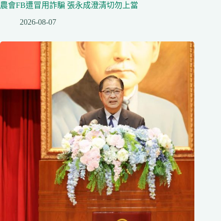
農會FB遭冒用詐騙 張永成澄清切勿上當
2026-08-07