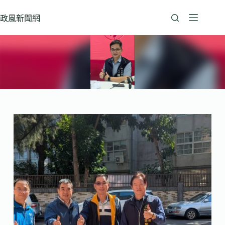
跳
至
政風新聞網
主
要
內
容