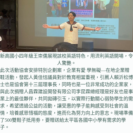
新高國小四年級王崇儒展現該校英語特色，用流利英語開場，令
人驚艷。
此次活動協會安排特別企劃案，企業有愛 學無礙—在地企業贈
鞋活動，發起人黃佳恬議員對於教育相當重視，引薦人賴沂松博
士也是協會第十三屆理事長，同時也是一位非常成功的企業家，
與此次捐贈人昌霖建設開發有限公司李昆霖總經理是好友也是事
業上的最佳夥伴，共同拋磚引玉，以實際行動關心弱勢學生的需
求，希望透過公益的活動，讓受惠的學子能夠感受到社會的溫
情，培養感恩惜福的態度，進而化為努力向上的意志。現場準備
了500雙鞋子抵用劵，要贈送給太平區各國中小學有需求的學
子。