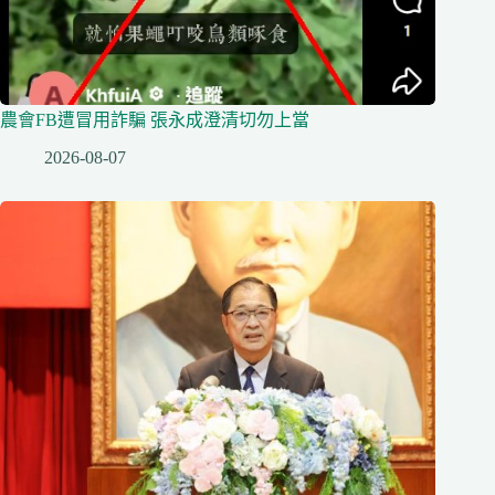
農會FB遭冒用詐騙 張永成澄清切勿上當
2026-08-07