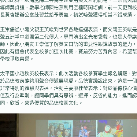
參加比賽，以周處除三害為主題並用英文流利開場，王崇儒央請
導師吳貞誼、數學老師陳柏燕利用空檔時間培訓，前一天更到校
長黃杏媚辦公室練習並給予勇氣，初試啼聲獲得相當不錯成績。
王崇儒從小隨父親王英峻到世界各地巡迴表演，而父親王英峻是
聲五洲掌中劇團第二代傳人，專門演出金光布袋戲，也是大學講
師，因此小朋友王崇儒了解英文口語的重要性跟說故事的能力，
因此有機會代表全校參加這次比賽，賽前努力苦背內容，希望幫
學校爭取榮譽。
太平國小趙秋英校長表示：此次活動各校參賽學生報名踴躍，對
於品德教育能夠用聲音傳遞展現愛，品德實踐說出來，這是一個
非常特別的體驗與表達。活動主委廖桂瑩表示：對於品德核心價
值及行為準則，讓同學們具有思辨、選擇、反省的能力，進而認
同、欣賞，營造優質的品德校園文化。