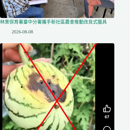
林業保育署臺中分署攜手新社區農會推動改良式獵具
2026-08-08