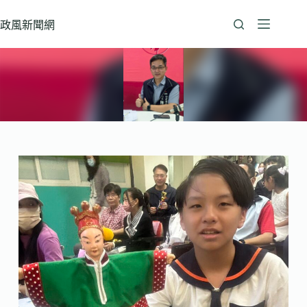
跳
至
政風新聞網
主
要
內
容