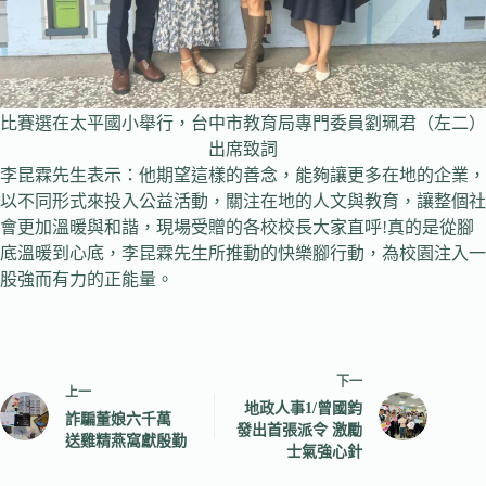
比賽選在太平國小舉行，台中市教育局專門委員劉珮君（左二）
出席致詞
李昆霖先生表示：他期望這樣的善念，能夠讓更多在地的企業，
以不同形式來投入公益活動，關注在地的人文與教育，讓整個社
會更加溫暖與和諧，現場受贈的各校校長大家直呼!真的是從腳
底溫暖到心底，李昆霖先生所推動的快樂腳行動，為校園注入一
股強而有力的正能量。
下一
上一
地政人事1/曾國鈞
詐騙董娘六千萬
發出首張派令 激勵
送雞精燕窩獻殷勤
士氣強心針