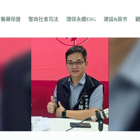
醫藥保健
警政社會司法
環保永續ESG
建設&房市