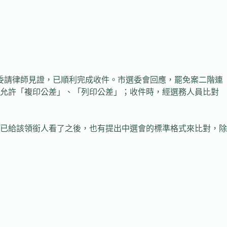
委請律師見證，已順利完成收件。市選委會回應，罷免案二階連
惟允許「複印公差」、「列印公差」；收件時，經選務人員比對
時已給該領銜人看了之後，也有提出中選會的標準格式來比對，除