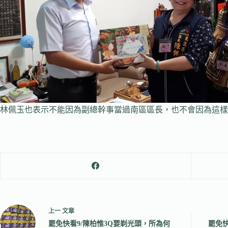
林佩玉也表示不能因為副總幹事當過南區區長，也不會因為這樣
上一
文章
罷免快看9/陳柏惟3Q要剃光頭，所為何
罷免快