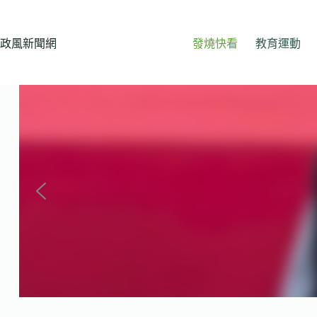
跳
至
主
政風新聞網
發燒快看
教育運動
要
內
容