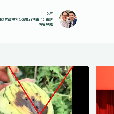
下一
文章
益官員被打2/傷害罪判重了? 專訪
法界見解