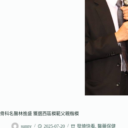
骨科名醫林進盛 獲選西區模範父親楷模
sunny
2025-07-20
發燒快看
,
醫藥保健