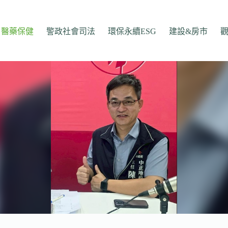
醫藥保健
警政社會司法
環保永續ESG
建設&房市