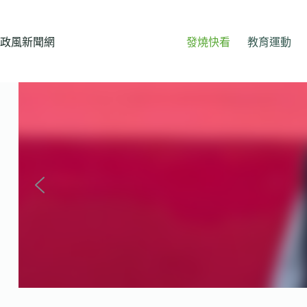
跳
至
主
政風新聞網
發燒快看
教育運動
要
內
容