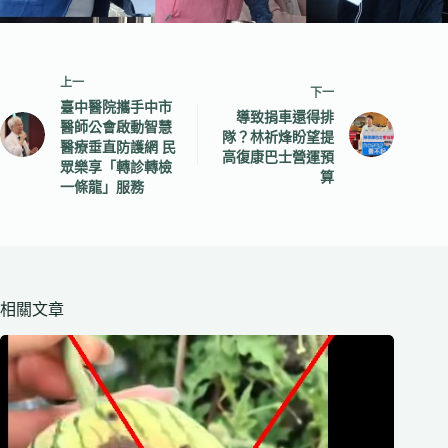
上一
下一
臺中醫院攜手中市
導致捐車還得排
醫師公會啟動智慧
隊？林祈烽盼望提
醫療垂直防護網 民
高復康巴士營運預
眾樂享「轉診轉檢
算
一條龍」服務
相關文章