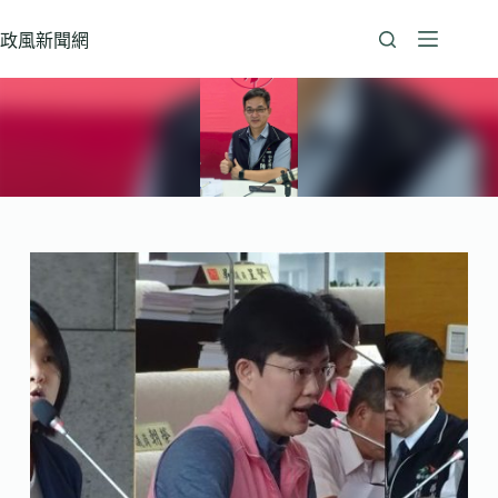
跳
至
政風新聞網
主
要
內
容