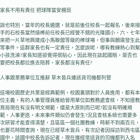
家長不用有責任 把球隊當安親班
說也特別，當年的校長遴選，就是前後任校長一起報名，後來接
手的石校長當然接棒前任校長已經營不錯的光隆國小，六、七年
來把一片草地興建成小馬聯盟等級的棒球場，但事與願違發生此
等事件。這群家長也有一定責任，怎麼說呢，哪有教練熱心到幫
小孩洗澡?家長知道卻覺得很貼心，因此現在談起國賠，是否也
要把校長都拉進去陪葬，家長都沒有責任?
人事跟業務單位互推辭 草木皆兵連送貨司機都列管
這場校園歷史共業是經典範例，校園裏頭對於人員進用，都有本
位主義，有的人事管理員推給晉用單位如教務處查核，不知道教
育局現在有沒有明文規範，還是大原則而已呢?若沒有明確規
範，人事更迭，未來事件類似仍會發生?況且查核系統也需要多
次研習才能查得清楚，且區區一個社團教練，時薪不到兩百元，
也要花時間查詢，現在已經草木皆兵，有次記者因採訪到西屯區
國中，該國中校長告訴記者，現在連經常送貨的司機都列入名