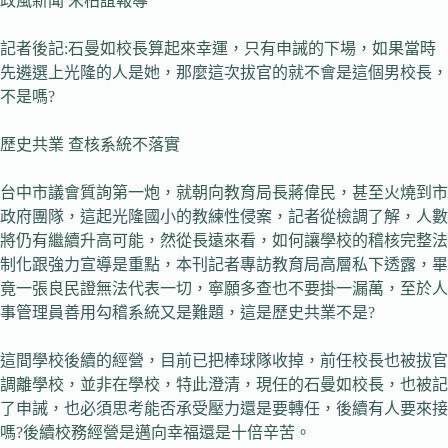
政風新聞 宋柏誼報導
記者後記:石曼如校長算起來幸運，只有申誡的下場，如果當時
先遴選上光隆的人是她，那麼這次拔官的就不會是這個男校長，
不是嗎?
歷史共業 查核系統不落實
台中市議會質詢第一炮，就朝向教育局長蔣偉民，甚至火燒到市
政府團隊，這起光隆國小的教練性侵案，記者從檢調了解，人數
將仍有繼續升高可能，然從長遠來看，如何讓學校的稽核完整法
制化跟強力宣導是重點，本刊記者專訪教育局高層私下透露，畢
竟一張良民證無法代表一切，寧願多查也不要掛一漏萬，至於人
事管理員善用勾稽系統又是難題，這是歷史共業不是?
這間學校後續的經營，目前已把棒球隊收掉，前任校長也被拔官
調離學校，並非在學校，特此澄清，現任的石曼如校長，也被記
了申誡，也必須思考能否承受壓力還是要轉任，後續有人要來接
嗎?後續校務經營是邁向幸福還是十倍辛苦。