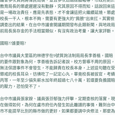
議會多次質詢蔣偉民局長，並且多次透過媒體報導，市政府對於
教育局長的懲處遲遲沒有動靜，究其原因不得而知，話說回來這
是一場政治責任，應是先表態，才不會讓這把火繼續延燒。懲處
校長一干人，根本不夠，需要有更強大的”肩膀”出來扛。其實檢
調查出的結果，在台中市議會開議期間發布此類新聞，與地政局
前局長吳存金的手法相當類似，有沒有政治考量，讓大家評斷。
國賠??誰要賠?
台中市議員大里區的林德宇在9號質詢法制局局長李善植，國賠
的要件跟對象為何，李善植告訴記者說，校方督導不周的原因，
無法保證事件不會發生，不能歸責在校長本身，上述這句聽在受
懲戒的校長耳朵，彷彿吃了一記定心丸，畢竟校長被拔官，考績
丙等，一年至少損失薪水加年終超過七八十萬，若還要負擔國賠
的壓力，恐怕受不了。
台中市議員張家銨、議員張芬郁強力抨擊，定期查核的落實，現
在做得如何，為何在盧市府任內發生如此離譜的事情，難到台中
市不能提早比別的縣市做的更好，如果都要請中央修法，那麼為