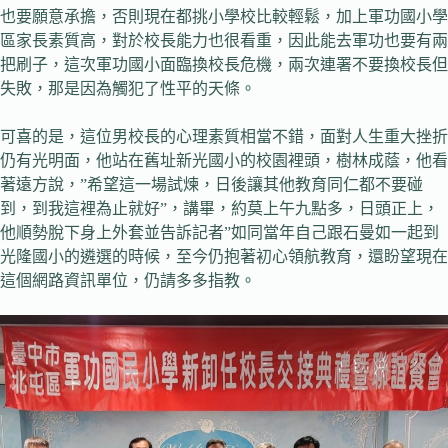
也要願意承擔，否則現在都挑小學校比較輕鬆，加上軍功國小學
區家長素質高，對於校長能力也很看重，因此能去軍功也要有兩
把刷子，這次軍功國小面臨換校長危機，兩次連署不要換校長但
失敗，那是因為觸犯了性平的天條。
可喜的是，這位男校長的心理素質相當不錯，面對人生重大挫折
仍有光明面，他站在舊址新光國小的校園裡頭，樹林成蔭，他看
著遠方說，”希望這一場試煉，日後讓其他教育同仁都不要碰
到，到我這裡為止就好”，講畢，約莫上午九點多，日頭正上，
他順勢脫下身上外套並告訴記者”如同當年自己跟石曼如一起到
光隆國小的遴選的時候，至今仍抱著初心領航教育，還盼望現在
這個網路資訊單位，仍請多多指教。