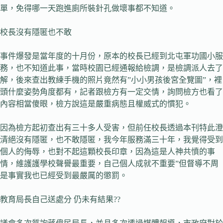
單，免得哪一天跑進廁所裝針孔做壞事都不知道。
校長沒有隱匿也不敢
事件爆發是當年度的十月份，原本的校長已經到北屯軍功國小服
務，也不知道此事，當時校園已經通報給檢調，是檢調派人去了
解，後來查出教練手機的照片竟然有”小小男孩後宮全覽圖”，裡
頭什麼姿勢角度都有，記者跟檢方有一定交情，詢問檢方也看了
內容相當傻眼，檢方說這是嚴重病態且權威式的慣犯。
因為檢方起初查出有三十多人受害，但前任校長透過本刊特此澄
清絕沒有隱匿，也不敢隱匿，我今年服務滿三十年，我覺得受到
個人的侮辱，也對不起這顆校長印章，因為這是人神共憤的事
情，維護護學校聲譽最重要，自己個人成就不重要”但督導不周
是事實我也已經受到最嚴厲的懲罰。
教育局長自己送處分 仍未有結果??