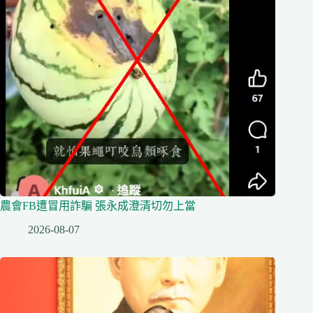
農會FB遭冒用詐騙 張永成澄清切勿上當
2026-08-07