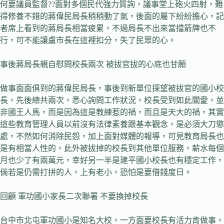
何要議員監督??面對多個民代強力質詢，議事堂上砲火四射，難
得修養不錯的蔣偉民局長稍稍動了氣，後面的屬下紛紛擔心，記
者席上看到的蔣局長相當疲累，不過局長不出來當擋箭牌也不
行，可不能讓盧市長在這裡扣分，失了民眾的心。
事後蔣局長親自慰問校長兩次 被拔官拔的心底也甘願
做事面面俱到的蔣偉民局長，事後到新單位探望被拔官的國小校
長，先後總共兩次，悉心詢問工作狀況，校長受到如此關愛，並
非國王人馬，而是因為這是教練惹的禍，而且是天大的禍，其實
這些教育管理人員以前沒有法律素養跟基本觀念，是必須大刀懲
處，不然如何消除民怨，加上面對媒體的報導，可見教育局長也
是有相當人性的，此外被拔掉的校長到其他單位服務，薪水每個
月也少了有兩萬元，幸好另一半是建平國小校長也有穩定工作，
倘若是仍需打拼的人，上有老小，恐怕是要借錢度日。
回顧 軍功國小家長二次聯署 不要換掉校長
台中市北屯軍功國小是知名大校，一方面要校長有活力肯做事，