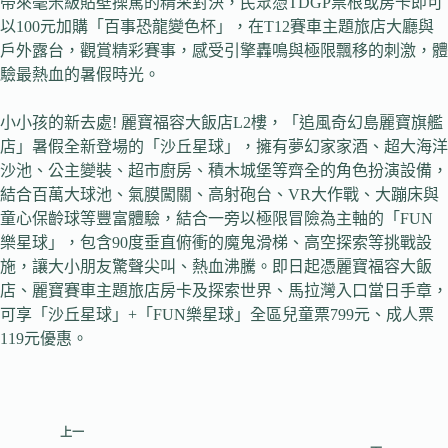
帶來毫米級貼壁操駕的精采對決，民眾憑TDGP票根或房卡即可
以100元加購「百事恐龍變色杯」，在T12賽車主題旅店大廳與
戶外露台，觀賞精彩賽事，感受引擎轟鳴與極限飄移的刺激，體
驗最熱血的暑假時光。
小小孩的新去處! 麗寶福容大飯店L2樓，「追風奇幻島麗寶旗艦
店」暑假全新登場的「沙丘星球」，擁有夢幻家家酒、超大海洋
沙池、公主變裝、超市廚房、積木城堡等齊全的角色扮演設備，
結合百萬大球池、氣膜闖關、高射砲台、VR大作戰、大蹦床與
童心保齡球等豐富體驗，結合一旁以極限冒險為主軸的「FUN
樂星球」，包含90度垂直俯衝的魔鬼滑梯、高空探索等挑戰設
施，讓大小朋友驚聲尖叫、熱血沸騰。即日起憑麗寶福容大飯
店、麗寶賽車主題旅店房卡及探索世界、馬拉灣入口當日手章，
可享「沙丘星球」+「FUN樂星球」全區兒童票799元、成人票
119元優惠。
上一