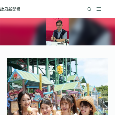
跳
至
政風新聞網
主
要
內
容