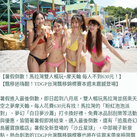
【暑假倒數！馬拉灣雙人暢玩+摩天輪 每人不到630元！】
【飄移迷嗨翻！TDGP台灣飄移錦標賽本週末震撼登場】
暑假進入最後倒數，即日起到八月底，雙人暢玩馬拉灣並搭乘天
空之夢摩天輪，每人花費630元有找！馬拉灣的「粉紅泡泡派
對」、夢幻「白日夢沙灘」打卡換好禮、免費冰品刮刮樂等活動
與優惠，皆隨著暑假即將結束、邁入最後倒數，還有「追風奇幻
島麗寶旗艦店」暑假全新登場的「沙丘星球」，中部親子新景
點。熱血刺激的TDGP台灣飄移錦標賽也將在這周末帶來極限飄