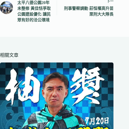
下一
太平八德公園20年
未整修 黃佳恬爭取
刑事警察調動 莊恒權高升苗
公園建設優化 讓民
栗刑大大隊長
眾有好的洽公環境
相關文章