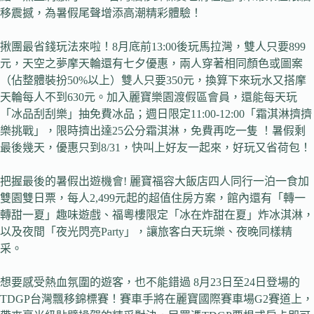
移震撼，為暑假尾聲增添高潮精彩體驗！
揪團最省錢玩法來啦！8月底前13:00後玩馬拉灣，雙人只要899
元，天空之夢摩天輪還有七夕優惠，兩人穿著相同顏色或圖案
（佔整體裝扮50%以上）雙人只要350元，換算下來玩水又搭摩
天輪每人不到630元。加入麗寶樂園渡假區會員，還能每天玩
「冰品刮刮樂」抽免費冰品；週日限定11:00-12:00「霜淇淋擠擠
樂挑戰」，限時擠出達25公分霜淇淋，免費再吃一隻 ！暑假剩
最後幾天，優惠只到8/31，快叫上好友一起來，好玩又省荷包！
把握最後的暑假出遊機會! 麗寶福容大飯店四人同行一泊一食加
雙園雙日票，每人2,499元起的超值住房方案，館內還有「轉一
轉甜一夏」趣味遊戲、福粵樓限定「冰在炸甜在夏」炸冰淇淋，
以及夜間「夜光閃亮Party」，讓旅客白天玩樂、夜晚同樣精
采。
想要感受熱血氛圍的遊客，也不能錯過 8月23日至24日登場的
TDGP台灣飄移錦標賽！賽車手將在麗寶國際賽車場G2賽道上，