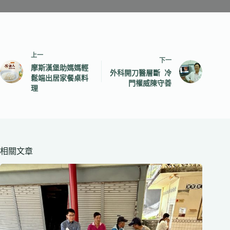
上一
下一
摩斯漢堡助媽媽輕
外科開刀醫層斷 冷
鬆端出居家餐桌料
門權威陳守善
理
相關文章