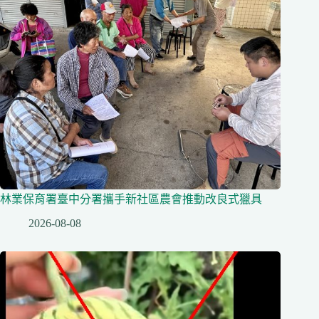
林業保育署臺中分署攜手新社區農會推動改良式獵具
2026-08-08