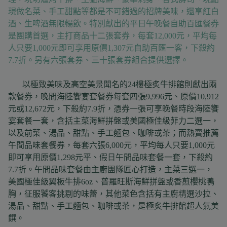
現做名菜、手工甜點等都是不可錯過的招牌美味，還享紅白
酒、生啤酒無限暢飲。特別獻出的平日午晚餐自助百匯餐券
是團購首選，主打商品十二張套券，每套12,000元，平均每
人只要1,000元即可享用原價1,307元自助百匯一客，下殺約
7.7折。另有六張套券、三十張套券組合提供選擇。
以極致美味及高空美景聞名的24樓極炙牛排館則獻出兩
款餐券，晚間海陸饗宴套餐券每套四張9,996元、原價10,912
元或12,672元，下殺約7.9折，憑券一張可享晚餐時段海陸饗
宴套餐一套，含括主菜海鮮拼盤或美國極佳級菲力二選一，
以及前菜、湯品、甜點、手工麵包、咖啡或茶；而熱賣推薦
午間品味套餐券，每套六張6,000元，平均每人只要1,000元
即可享用原價1,298元平、假日午間品味套餐一套，下殺約
7.7折。午間品味套餐由主廚團隊匠心打造，主菜三選一，
美國極佳級翼板牛排6oz、普羅旺斯海鮮拼盤或香煎櫻桃鴨
胸，征服饕客挑剔的味蕾，其他菜色含括有主廚精選沙拉、
湯品、甜點、手工麵包、咖啡或茶，是極炙牛排館超人氣美
饌。