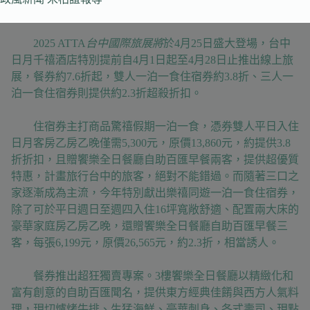
2025 ATTA
台中國際旅展將
於4月25日盛大登場，台中
日月千禧酒店特別提前自4月1日起至4月28日止推出線上旅
展，餐券約7.6折起，雙人一泊一食住宿券約3.8折、三人一
泊一食住宿券則提供約2.3折超殺折扣。
住宿券主打商品驚禧假期一泊一食，憑券雙人平日入住
日月客房乙房乙晚僅需5,300元，原價13,860元，約提供3.8
折折扣，且贈饗樂全日餐廳自助百匯早餐兩客，提供超優質
特惠，計畫旅行台中的旅客，絕對不能錯過。而隨著三口之
家逐漸成為主流，今年特別獻出樂禧同遊一泊一食住宿券，
除了可於平日週日至週四入住16坪寬敞舒適、配置兩大床的
豪華家庭房乙房乙晚，還贈饗樂全日餐廳自助百匯早餐三
客，每張6,199元，原價26,565元，約2.3折，相當誘人。
餐券推出超狂獨賣專案。3樓饗樂全日餐廳以精緻化和
富有創意的自助百匯聞名，提供東方經典佳餚與西方人氣料
理，現切爐烤牛排、生猛海鮮、豪華刺身、各式壽司、現點