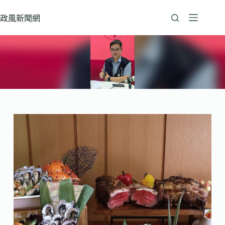
跳
至
政風新聞網
主
要
內
容