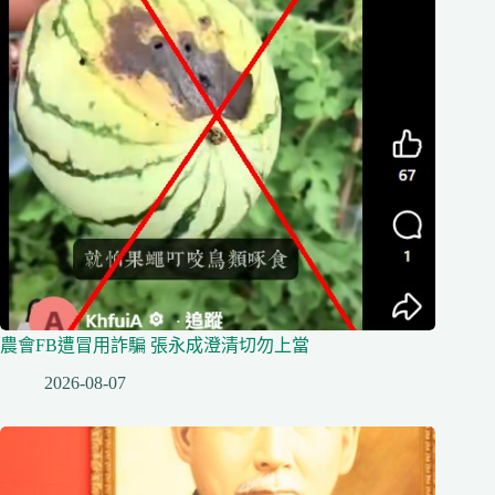
農會FB遭冒用詐騙 張永成澄清切勿上當
2026-08-07