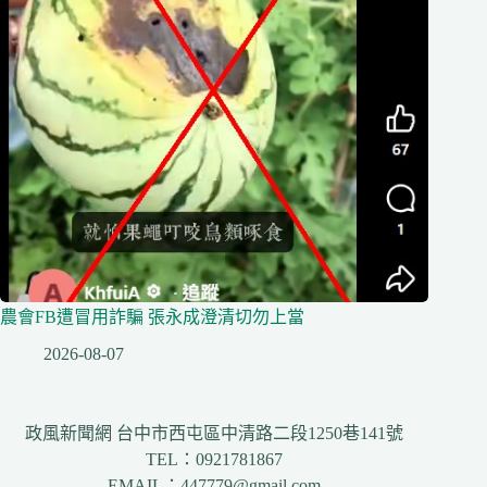
農會FB遭冒用詐騙 張永成澄清切勿上當
2026-08-07
政風新聞網 台中市西屯區中清路二段1250巷141號
TEL：0921781867
EMAIL：447779@gmail.com