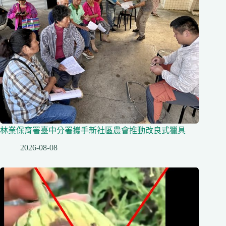
林業保育署臺中分署攜手新社區農會推動改良式獵具
2026-08-08