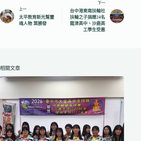
下一
上一
台中港東南扶輪社
太平教育新光幫靈
扶輪之子捐贈24名
魂人物 葉勝發
龍津高中、沙鹿高
工學生受惠
相關文章