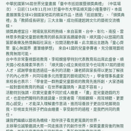
中華民國第56屆世界兒童畫展「臺中市巡迴展暨頒獎典禮」（中區場
次），日前(114年11月30)於臺中市大甲區順天國小隆重舉行。本屆
畫展匯集全球41個國家地區的精采作品，透過「巡迴展覽」、「頒獎典
禮」及「教師成長研習」三大主軸，成功搭建起跨文化的藝術交流橋
樑。

頒獎典禮當日，現場氣氛和煦熱絡，來自苗栗、台中、彰化、南投、雲
林眾多熱愛兒童藝術教育的師長與家長踴躍參與。順天國小以悠揚的直
笛節奏樂及熱情舞蹈社演出，拉開活動序幕。此次展出主題為「童心齊
聚 童心無國界 畫筆繪夢想」 來自41國的兒童參賽者，充分展現藝術
教育無限可能。

台中市非常重視藝術教育，李昭嫻督學特別代表教育局出席此盛會。順
天國小校長陳素萍表示：「順天國小成立美術班至今也培育37屆的藝術
人才，感謝學會能透過這一系列的活動，讓老師與家長得以更加了解孩
子的內心世界，共同培養多元而豐富的藝術感知力。」學會理事長盧安
來校長也表示：「學會是一群熱愛兒童藝術的教育先進所創，大家憑藉
一股對藝術教育的熱誠，在世界嶄露頭角，真是不容易。」

活動特別強調，欣賞兒童畫不同於成人繪畫。「畫」是兒童遊戲的方
式，也是他們獨特的表達語彙。欣賞者需「用眼觀察、用耳傾聽、更要
用心感受」，才能深入理解畫作意涵，進而培養孩子更自信地展現自
我。珍視並支持孩子們自由繪畫、享受創作的過程，是我們共同的責
任。

讓我們繼續以藝術為橋樑，陪伴孩子看見更寬廣的世界。

主辦單位誠摯邀請大眾一同走進孩子的創作世界，探索童畫背後的無限