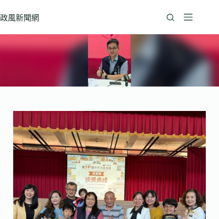
跳
至
政風新聞網
主
要
內
容