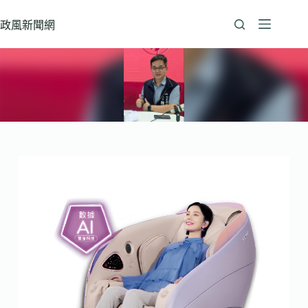
跳
至
政風新聞網
主
要
內
容