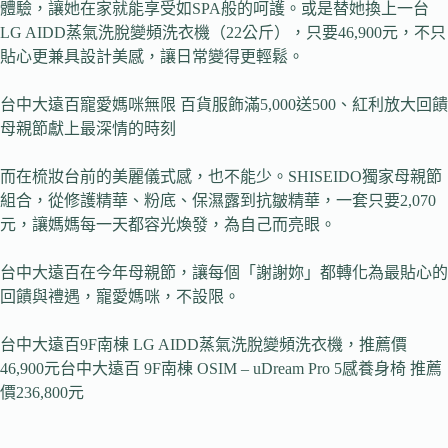
體驗，讓她在家就能享受如SPA般的呵護。或是替她換上一台
LG AIDD蒸氣洗脫變頻洗衣機（22公斤），只要46,900元，不只
貼心更兼具設計美感，讓日常變得更輕鬆。
台中大遠百寵愛媽咪無限 百貨服飾滿5,000送500、紅利放大回饋
母親節獻上最深情的時刻
而在梳妝台前的美麗儀式感，也不能少。SHISEIDO獨家母親節
組合，從修護精華、粉底、保濕露到抗皺精華，一套只要2,070
元，讓媽媽每一天都容光煥發，為自己而亮眼。
台中大遠百在今年母親節，讓每個「謝謝妳」都轉化為最貼心的
回饋與禮遇，寵愛媽咪，不設限。
台中大遠百9F南棟 LG AIDD蒸氣洗脫變頻洗衣機，推薦價
46,900元台中大遠百 9F南棟 OSIM – uDream Pro 5感養身椅 推薦
價236,800元