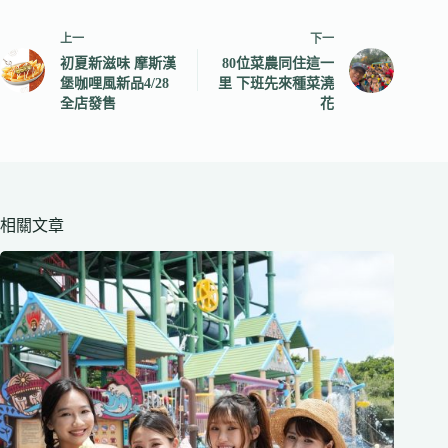
上一
下一
初夏新滋味 摩斯漢
80位菜農同住這一
堡咖哩風新品4/28
里 下班先來種菜澆
全店發售
花
相關文章