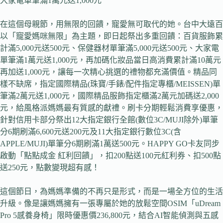
大家電單筆滿1萬元送1,000元
在這個母親節，用無限的回饋，寵愛無可取代的她。台中大遠百
以「寵愛媽咪無限」為主題，即日起祭出多重回饋：百貨服飾累
計滿5,000元送500元、保健器材單筆滿5,000元送500元、大家電
單筆滿1萬元送1,000元，再加碼化妝品當日高消費累計滿10萬元
再加送1,000元，讓每一次精心挑選的禮物都充滿價值。精品同
樣不缺席，指定國際精品(珠寶/手錶/配件指定專櫃/MEISSEN)單
筆滿2萬元送1,000元，國際精品服飾指定櫃滿2萬元加碼送2,000
元，給風格派媽媽最有質感的獻禮。刷卡分期輕鬆消費享優惠，
針對信用卡部分祭出12大指定銀行全館(數位3C/MUJI除外)單筆
分6期刷滿6,600元送200元及11大指定銀行數位3C(含
APPLE/MUJI)單筆分6期刷滿1萬送500元。HAPPY GO卡友同步
啟動「點點成金 紅利回饋」，扣200點送100元紅利券、扣500點
送250元，點數變現超有感！
這個節日，為媽媽準備的不再只是形式，而是一場全方位的生活
升級。像是讓媽媽擁有一張專屬於她的放鬆空間OSIM「uDream
Pro 5感養身椅」限時優惠價236,800元，結合AI智能偵測與五感