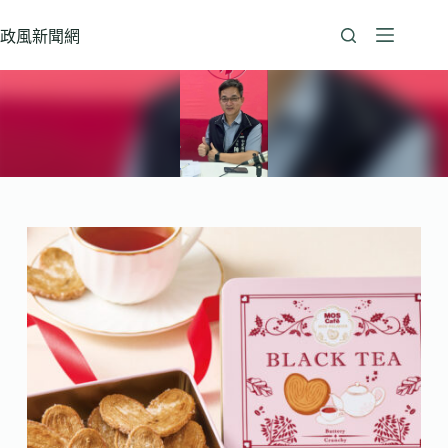
跳
至
政風新聞網
主
要
內
容