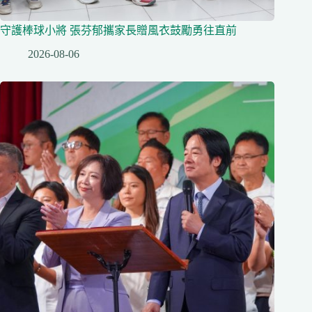
守護棒球小將 張芬郁攜家長贈風衣鼓勵勇往直前
2026-08-06