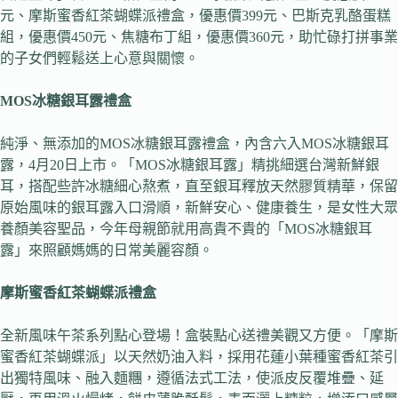
元、摩斯蜜香紅茶蝴蝶派禮盒，優惠價399元、巴斯克乳酪蛋糕
組，優惠價450元、焦糖布丁組，優惠價360元，助忙碌打拼事業
的子女們輕鬆送上心意與關懷。
MOS
冰糖銀耳露禮盒
純淨、無添加的MOS冰糖銀耳露禮盒，內含六入MOS冰糖銀耳
露，4月20日上市。「MOS冰糖銀耳露」精挑細選台灣新鮮銀
耳，搭配些許冰糖細心熬煮，直至銀耳釋放天然膠質精華，保留
原始風味的銀耳露入口滑順，新鮮安心、健康養生，是女性大眾
養顏美容聖品，今年母親節就用高貴不貴的「MOS冰糖銀耳
露」來照顧媽媽的日常美麗容顏。
摩斯蜜香紅茶蝴蝶派禮盒
全新風味午茶系列點心登場！盒裝點心送禮美觀又方便。「摩斯
蜜香紅茶蝴蝶派」以天然奶油入料，採用花蓮小葉種蜜香紅茶引
出獨特風味、融入麵糰，遵循法式工法，使派皮反覆堆疊、延