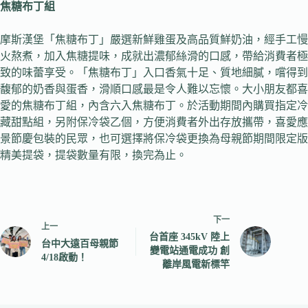
焦糖布丁組
摩斯漢堡「焦糖布丁」嚴選新鮮雞蛋及高品質鮮奶油，經手工慢
火熬煮，加入焦糖提味，成就出濃郁絲滑的口感，帶給消費者極
致的味蕾享受。「焦糖布丁」入口香氣十足、質地細膩，嚐得到
馥郁的奶香與蛋香，滑順口感最是令人難以忘懷。大小朋友都喜
愛的焦糖布丁組，內含六入焦糖布丁。於活動期間內購買指定冷
藏甜點組，另附保冷袋乙個，方便消費者外出存放攜帶，喜愛應
景節慶包裝的民眾，也可選擇將保冷袋更換為母親節期間限定版
精美提袋，提袋數量有限，換完為止。
下一
上一
台首座 345kV 陸上
台中大遠百母親節
變電站通電成功 創
4/18啟動！
離岸風電新標竿