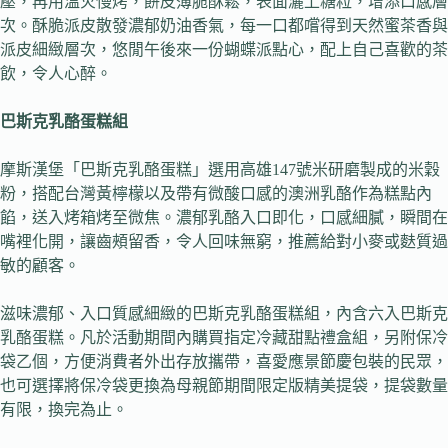
壓，再用溫火慢烤，餅皮薄脆酥鬆，表面灑上糖粒，增添口感層
次。酥脆派皮散發濃郁奶油香氣，每一口都嚐得到天然蜜茶香與
派皮細緻層次，悠閒午後來一份蝴蝶派點心，配上自己喜歡的茶
飲，令人心醉。
巴斯克乳酪蛋糕組
摩斯漢堡「巴斯克乳酪蛋糕」選用高雄147號米研磨製成的米穀
粉，搭配台灣黃檸檬以及帶有微酸口感的澳洲乳酪作為糕點內
餡，送入烤箱烤至微焦。濃郁乳酪入口即化，口感細膩，瞬間在
嘴裡化開，讓齒頰留香，令人回味無窮，推薦給對小麥或麩質過
敏的顧客。
滋味濃郁、入口質感細緻的巴斯克乳酪蛋糕組，內含六入巴斯克
乳酪蛋糕。凡於活動期間內購買指定冷藏甜點禮盒組，另附保冷
袋乙個，方便消費者外出存放攜帶，喜愛應景節慶包裝的民眾，
也可選擇將保冷袋更換為母親節期間限定版精美提袋，提袋數量
有限，換完為止。