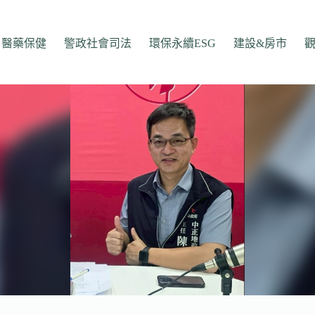
醫藥保健
警政社會司法
環保永續ESG
建設&房市