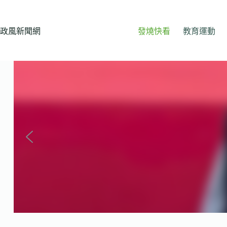
跳
至
主
政風新聞網
發燒快看
教育運動
要
內
容