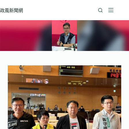
跳
至
政風新聞網
主
要
內
容