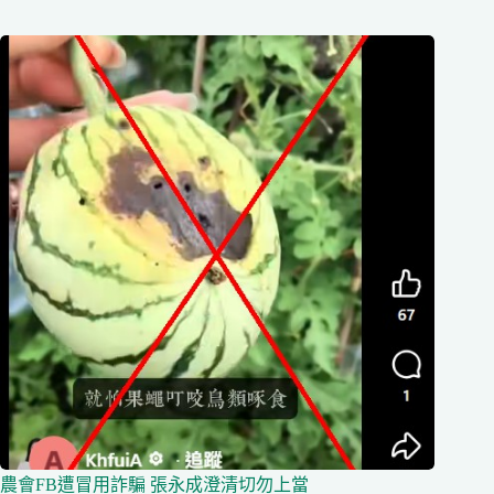
農會FB遭冒用詐騙 張永成澄清切勿上當