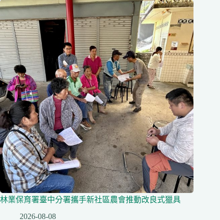
林業保育署臺中分署攜手新社區農會推動改良式獵具
2026-08-08