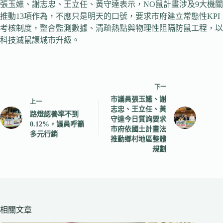
張玉嬿、謝志忠、王立任、黃守達表示，NO鼠計畫涉及9大機關
推動13項作為，不應只是明天的口號，要求市府建立常態性KPI
考核制度，整合監測數據、清疏熱點與物理性阻隔防鼠工程，以
科技滅鼠讓城市升級。
下一
市議員張玉嬿、謝
上一
志忠、王立任、黃
路燈認養率不到
守達今日質詢要求
0.12%，議員呼籲
市府依國土計畫法
多元行銷
推動鄉村地區整體
規劃
相關文章