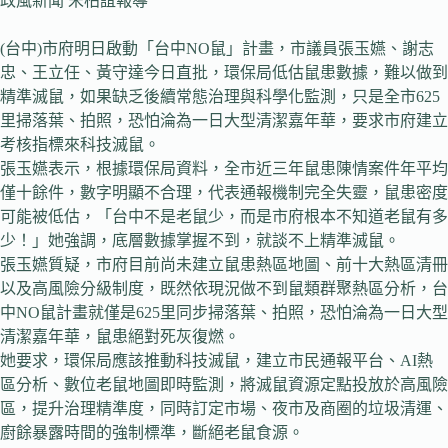
政風新聞 宋柏誼報導
(台中)市府明日啟動「台中NO鼠」計畫，市議員張玉嬿、謝志
忠、王立任、黃守達今日直批，環保局低估鼠患數據，難以做到
精準滅鼠，如果缺乏後續常態治理與科學化監測，只是全市625
里掃落葉、拍照，恐怕淪為一日大型清潔嘉年華，要求市府建立
考核指標來科技滅鼠。
張玉嬿表示，根據環保局資料，全市近三年鼠患陳情案件年平均
僅十餘件，數字明顯不合理，代表通報機制完全失靈，鼠患密度
可能被低估，「台中不是老鼠少，而是市府根本不知道老鼠有多
少！」她強調，底層數據掌握不到，就談不上精準滅鼠。
張玉嬿質疑，市府目前尚未建立鼠患熱區地圖、前十大熱區清冊
以及高風險分級制度，既然依現況做不到鼠類群聚熱區分析，台
中NO鼠計畫就僅是625里同步掃落葉、拍照，恐怕淪為一日大型
清潔嘉年華，鼠患絕對死灰復燃。
她要求，環保局應該推動科技滅鼠，建立市民通報平台、AI熱
區分析、數位老鼠地圖即時監測，將滅鼠資源定點投放於高風險
區，提升治理精準度，同時訂定市場、夜市及商圈的垃圾清運、
廚餘暴露時間的強制標準，斷絕老鼠食源。