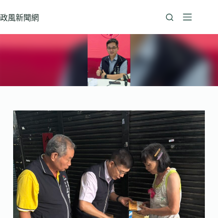
跳
至
政風新聞網
主
要
內
容