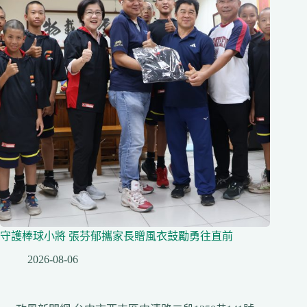
守護棒球小將 張芬郁攜家長贈風衣鼓勵勇往直前
2026-08-06