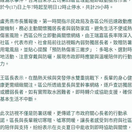
線漏水事件，台灣自來水公司第四區管理處隨即啟動搶修作業，
於今(17)日上午7時起至明日12時止停水，共計29小時。
盧秀燕市長獲報後，第一時間指示民政局及各區公所迅速啟動應
變機制，務必主動關懷獨居長者與弱勢家庭，避免生活不便或熱
傷害風險。西區公所立即動員關懷網絡，由王瑞嘉區長率隊深入
社區，代表市府、社會局前往訪視轄內弱勢獨居長者，致贈防暑
用電風扇，並貼心提醒「預防熱傷害三撇步」：多喝水、選對時
地活動、注意穿戴與防曬，展現市政即時應變與溫暖陪伴的行動
力。
王區長表示，在酷熱天候與突發停水雙重挑戰下，長輩的身心健
康更需細緻關注。區公所透過里長與里幹事網絡，逐戶查訪獨居
或體弱長者，如有實際取水困難者，即時轉介或協助支援，確保
基本生活不中斷。
此次訪視不僅是防暑送暖，更傳遞了市政府關心長者的行動承
諾。區長與長輩親切寒暄、噓寒問暖，讓長者感受到市府與社區
的陪伴與支持，紛紛表示在炎炎夏日中能收到即時協助與關懷，