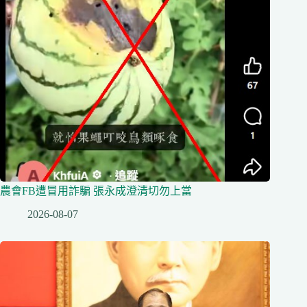
農會FB遭冒用詐騙 張永成澄清切勿上當
2026-08-07