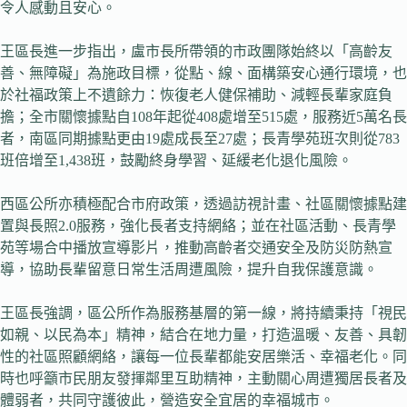
令人感動且安心。
王區長進一步指出，盧市長所帶領的市政團隊始終以「高齡友
善、無障礙」為施政目標，從點、線、面構築安心通行環境，也
於社福政策上不遺餘力：恢復老人健保補助、減輕長輩家庭負
擔；全市關懷據點自108年起從408處增至515處，服務近5萬名長
者，南區同期據點更由19處成長至27處；長青學苑班次則從783
班倍增至1,438班，鼓勵終身學習、延緩老化退化風險。
西區公所亦積極配合市府政策，透過訪視計畫、社區關懷據點建
置與長照2.0服務，強化長者支持網絡；並在社區活動、長青學
苑等場合中播放宣導影片，推動高齡者交通安全及防災防熱宣
導，協助長輩留意日常生活周遭風險，提升自我保護意識。
王區長強調，區公所作為服務基層的第一線，將持續秉持「視民
如親、以民為本」精神，結合在地力量，打造溫暖、友善、具韌
性的社區照顧網絡，讓每一位長輩都能安居樂活、幸福老化。同
時也呼籲市民朋友發揮鄰里互助精神，主動關心周遭獨居長者及
體弱者，共同守護彼此，營造安全宜居的幸福城市。