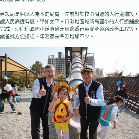
建設局是個以人為本的局處，先前對於校園周遭的人行道鋪設，
讓人民高度有感，舉如太平人口激增區域新高國小的人行道鋪設
完成、沙鹿鹿峰國小斥資億元周邊暨行車安全道路改善工程等，
讓爸媽方便接送，年輕家長票源增加不少。