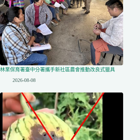
林業保育署臺中分署攜手新社區農會推動改良式獵具
2026-08-08