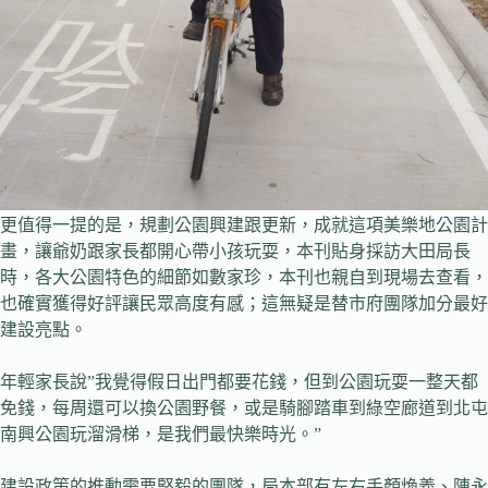
更值得一提的是，規劃公園興建跟更新，成就這項美樂地公園計
畫，讓爺奶跟家長都開心帶小孩玩耍，本刊貼身採訪大田局長
時，各大公園特色的細節如數家珍，本刊也親自到現場去查看，
也確實獲得好評讓民眾高度有感；這無疑是替市府團隊加分最好
建設亮點。
年輕家長說”我覺得假日出門都要花錢，但到公園玩耍一整天都
免錢，每周還可以換公園野餐，或是騎腳踏車到綠空廊道到北屯
南興公園玩溜滑梯，是我們最快樂時光。”
建設政策的推動需要堅毅的團隊，局本部有左右手顏煥義、陳永