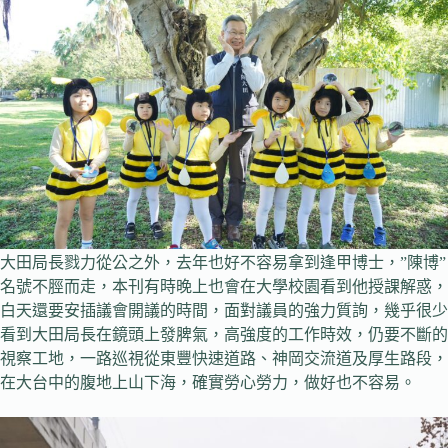
大田局長戮力從公之外，去年也好不容易拿到逢甲博士，”陳博”
名號不脛而走，本刊有時晚上也會在大學校園看到他授課解惑，
白天還要安插議會開議的時間，面對議員的強力質詢，幾乎很少
看到大田局長在鏡頭上發脾氣，高強度的工作時效，仍要不斷的
視察工地，一路巡視從東豐快速道路、神岡交流道及厚生路段，
在大台中的腹地上山下海，確實勞心勞力，做好也不容易。