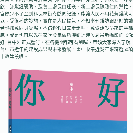
欣、許獻鍾襄助，及養工處長白玨瑛、新工處長陳聰仁的幫忙，
當然少不了企劃科長林衍岑隨同紀錄，能讓人民不用花費錢就可
以享受很棒的設施，實在是人民福氣，不知本刊雜誌跟網站的讀
者也都感同身受呢，不彷趁假日去走走吧，感受建設帶來的幸福
感。或是也可以先在家吹冷氣做功課研讀建設局最新編印的《你
好･台中》正式發行，在各機關都可看到喔，帶領大家深入了解
台中市近年的建設成果與未來發展，書中收集近幾年來精選50項
市政建設喔。