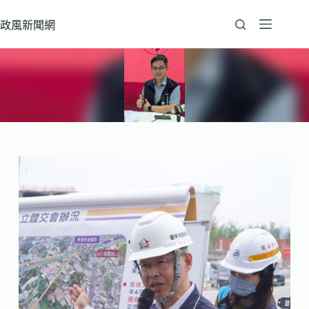
跳
至
政風新聞網
主
要
內
容