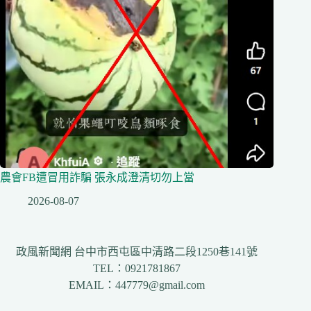
農會FB遭冒用詐騙 張永成澄清切勿上當
2026-08-07
政風新聞網 台中市西屯區中清路二段1250巷141號
TEL：0921781867
EMAIL：447779@gmail.com