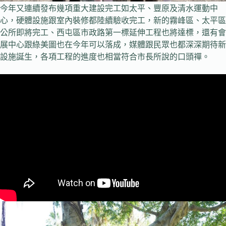
今年又連續發布幾項重大建設完工如太平、豐原及清水運動中
心，硬體設施跟室內裝修都陸續驗收完工，新的霧峰區、太平區
公所即將完工、西屯區市政路第一標延伸工程也將達標，還有會
展中心跟綠美圖也在今年可以落成，媒體跟民眾也都深深期待新
設施誕生，各項工程的進度也相當符合市長所說的口頭禪。