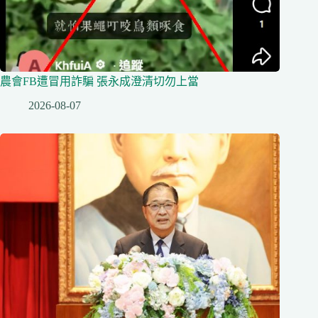
農會FB遭冒用詐騙 張永成澄清切勿上當
2026-08-07