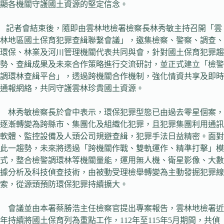
顯各機關守護國土資源的堅定信念。
記者會結束後，隨即由雲林地檢署檢察長林秀敏主持召開「雲
林地區國土保育犯罪查緝聯繫會議」，邀集檢察、警察、調查、
環保、林業及河川管理機關代表共同與會，針對國土保育犯罪趨
勢、查緝成果及未來合作策略進行交流研討，並正式建立「檢警
調環林查緝平台」，透過跨機關合作機制，強化情資共享及即時
通報網絡，共同守護雲林珍貴國土資源。
林秀敏檢察長於會中表示，環保犯罪型態已由過去零星個案，
逐漸轉變為跨縣市、集團化及組織化犯罪，且犯罪集團利用通訊
軟體、監控設備及人頭公司規避查緝，犯罪手法日益精密。面對
此一趨勢，未來將透過「跨機關作戰、雙軌運作、精準打擊」模
式，整合檢警調環林等機關量能，運用無人機、衛星影像、大數
據分析及科技偵查技術，由被動受理檢舉轉變為主動發掘犯罪線
索，從源頭預防環保犯罪持續擴大。
會議並由本署蔡勝浩主任檢察官提出專案報告，雲林地檢署近
年持續將國土保育列為重點工作，112年至115年5月期間，共偵