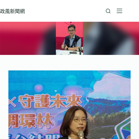
跳
至
政風新聞網
主
要
內
容