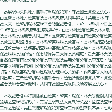
政風新聞 宋柏誼報導
為展現中央與地方攜手打擊環保犯罪、守護國土資源之決心，
由臺灣雲林地方檢察署及雲林縣政府共同舉辦之「美麗雲林 守
護未來－檢警調環林查緝平台結盟記者會」，於115年6月22日上
午9時在雲林縣政府親民廣場舉行，由雲林地檢署檢察長林秀敏
及雲林縣長張麗善共同主持。臺灣高等檢察署臺南檢察分署檢察
長黃玉垣親臨指導，雲林縣警察局局長黃富村、雲林縣調查站副
主任蘇士瑋、法務部調查局中部機動工作站鄧之瑋、雲林縣環境
保護局局長張喬維、保七總隊第三大隊長蔡耀庭、農業部林業及
自然保育署南投分署分署長李志珉及嘉義分署分署長李定忠、經
濟部水利署第四河川分署分署長張朝恭及第五河川分署分署長潘
禎哲、環境部環管署中區環境管理中心葉迺群、內政部等人均共
同出席，宣示檢警調環林攜手合作，透過跨機關情資共享、資源
整合及聯合查緝機制，共同守護國土環境與永續發展之決心。
本次記者會中特別播放由檢察、警察、環保、林業等機關共同
錄製之查緝紀實影片，真實呈現執法人員執行蒐證、監控及查緝
工作之過程，讓民眾瞭解環保犯罪查緝工作的艱辛與不易，也彰