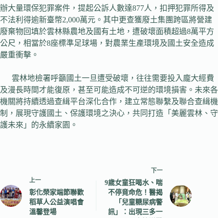
辦大量環保犯罪案件，提起公訴人數達877人，扣押犯罪所得及
不法利得逾新臺幣2,000萬元。其中更查獲廢土集團跨區將營建
廢棄物回填於雲林縣農地及國有土地，遭破壞面積超過8萬平方
公尺，相當於8座標準足球場，對農業生產環境及國土安全造成
嚴重衝擊。
雲林地檢署呼籲國土一旦遭受破壞，往往需要投入龐大經費
及漫長時間才能復原，甚至可能造成不可逆的環境損害。未來各
機關將持續透過查緝平台深化合作，建立常態聯繫及聯合查緝機
制，展現守護國土、保護環境之決心，共同打造「美麗雲林、守
護未來」的永續家園。
下一
上一
9歲女童狂喝水、喘
彰化榮家端節聯歡
不停竟命危！醫揭
稻草人公益演唱會
「兒童糖尿病警
溫馨登場
訊」：出現三多一