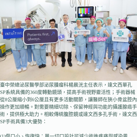
臺中榮總泌尿醫學部泌尿腫瘤科楊晨洸主任表示，達文西單孔
SP系統具備的360度轉動鏡頭，提高手術視野靈活性；手術器械
從8公厘縮小到6公厘且有更多活動關節，讓醫師在狹小骨盆腔內
操作更加順暢。對需要精細切除、保留神經與功能的攝護腺癌手
術，提供極大助力。相較傳統腹腔鏡或達文西多孔手術，達文西
SP手術具備3大優勢：
(1)傷口小、恢復快：單一切口設計可減少術後疼痛與感染風