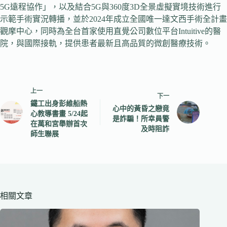
5G遠程協作」，以及結合5G與360度3D全景虛擬實境技術進行
示範手術實況轉播，並於2024年成立全國唯一達文西手術全計畫
觀摩中心，同時為全台首家使用直覺公司數位平台Intuitive的醫
院，與國際接軌，提供患者最新且高品質的微創醫療技術。
上一
下一
鐵工出身彭維船熱
心中的黃昏之戀竟
心教導書畫 5/24起
是詐騙！所幸員警
在萬和宮舉辦首次
及時阻詐
師生聯展
相關文章