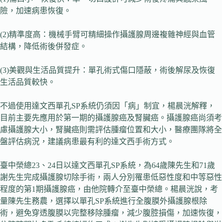
險，加速病患恢復。
(2)精準度高：機械手臂可精細操作攝護腺周邊複雜神經與血管
結構，降低術後併發症。
(3)美觀與生活品質提升：單孔術式傷口隱蔽，術後解尿及恢復
生活品質較快。
不過使用達文西單孔SP系統仍須因「病」制宜，楊晨洸解釋，
目前主要先應用於第一期的攝護腺癌及腎臟癌。攝護腺癌尚須考
慮攝護腺大小，腎臟癌則需評估腫瘤位置和大小，醫療團隊將全
盤評估病況，建議病患最有利的達文西手術方式。
臺中榮總23、24日以達文西單孔SP系統，為64歲陳先生和71歲
謝先生完成攝護腺切除手術，兩人分別罹患低惡性度和中等惡性
程度的第1期攝護腺癌，由他院轉介至臺中榮總。楊晨洸說，考
量陳先生務農，選擇以單孔SP系統進行全腹膜外攝護腺根除
術，避免穿透腹膜以完整移除腫瘤，減少腹腔損傷，加速恢復，