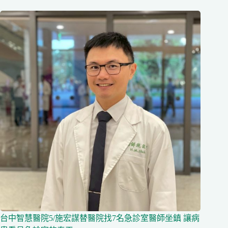
台中智慧醫院5/施宏謀替醫院找7名急診室醫師坐鎮 讓病