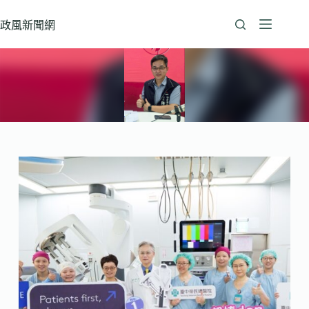
跳
至
政風新聞網
主
要
內
容