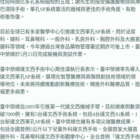
住院時間比多孔系統縮短約五成；謝先生則接受攝護腺根除與淋
巴清除手術，單孔SP系統靈活的器械與更佳的手術角度，有助
術後恢復。
目前全球已有多家醫學中心引進達文西單孔SP系統，用於泌尿
科、婦科、耳鼻喉科、一般外科、乳房外科、胸腔外科及大腸直
腸科等領域，今年通過台灣食品藥物管理署近期許可後上市，臺
中榮總於5月23日完成裝機與測試作業。
臺中榮總達文西手術中心周佳滿執行長表示，臺中榮總率先導入
達文西單孔SP系統，展現在智慧醫療與高階微創技術領域的領
導地位，未來將持續推動創新醫療技術，精進外科醫療品質，造
福更多病患。
臺中榮總自2005年引進第一代達文西機械手臂，目前總案例數突
破7000例，擁有5台達文西手術系統，包括4台達文西Xi系統、1
台新達文西單孔SP系統。臺中榮總也擁有多項尖端醫療成果，
包括全國首例5公斤以下兒童外科達文西手術、全國首家大腸直
腸外科、耳鼻喉科達文西手術觀摩中心、全台首例「達文西手術