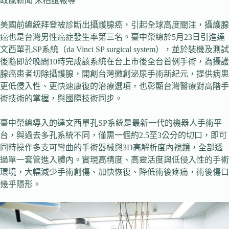
政風新聞 宋柏誼報導
美國前總統拜登被診斷出攝護腺癌，引起全球高度關注，攝護腺
癌也是台灣男性癌症發生率第三名。臺中榮總於5月23日引進達
文西單孔SP系統（da Vinci SP surgical system），並於裝機及測試
後隨即於晚間10時完成該系統在台上市後全台首例手術，為攝護
腺癌患者切除攝護腺，開創台灣微創泌尿手術新紀元，提供病患
更低侵入性、更快速康復的治療選項，也彰顯台灣醫療對高階手
術技術的掌握，與國際技術同步。
臺中榮總導入的達文西單孔SP系統是最新一代的機器人手術平
台，與過去多孔系統不同，僅需一個約2.5至3公分的切口，即可
同時操作多支可彎曲的手術器械與3D高解析度內視鏡，全部透
過單一套管進入體內。實現高精度、高靈活度與低侵入性的手術
環境，大幅減少手術創傷、加快恢復、降低術後疼痛，術後傷口
幾乎隱形。