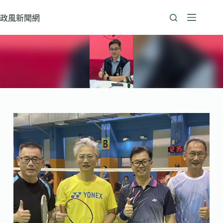
跳
至
政風新聞網
主
要
內
容