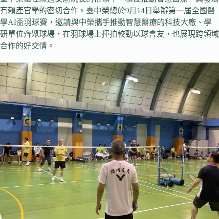
有賴產官學的密切合作。臺中榮總於9月14日舉辦第一屆全國醫
學AI盃羽球賽，邀請與中榮攜手推動智慧醫療的科技大廠、學
研單位齊聚球場，在羽球場上揮拍較勁以球會友，也展現跨領域
合作的好交情。