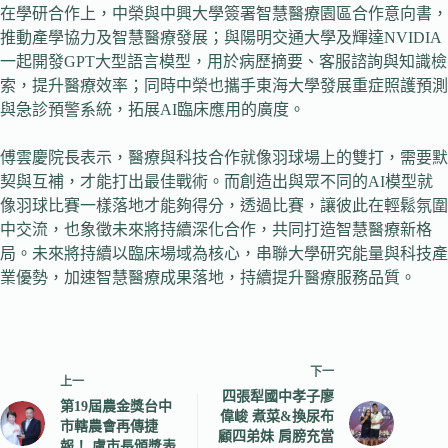
在學研合作上，中榮與中興大學簽署智慧醫療園區合作意向書，
推動產學協力及智慧醫療發展；與陽明交通大學及輝達NVIDIA
一起開發GPT大型語言模型，用於病歷摘要、客服諮詢與知識檢
索，提升醫療效率；同時中榮也攜手東海大學發展重症照護預測
與急診預警系統，拓展AI臨床應用的廣度。
傅雲慶院長表示，醫療與科技合作就像羽球場上的雙打，需要默
契與互補，才能打出最佳戰術。而創造出與眾不同的AI模型就
像羽球比賽一樣落地才能夠得分，透過比賽，讓彼此在輕鬆氛圍
中交流，也象徵未來將持續深化合作，共同打造智慧醫療新格
局。未來將持續以臨床場域為核心，串聯大學研究能量與科技產
業優勢，加速智慧醫療成果落地，持續提升醫療服務品質。
下一
上一
四張犁國中孝子廖
第19屆農金獎台中
偉峻 煮菜&換尿布
市轄農會再傳捷
顧四弟妹 肩膀充當
報！ 盧市長頒獎表