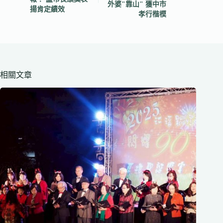
外婆"靠山" 獲中市
揚肯定績效
孝行楷模
相關文章