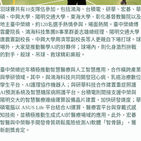
羽球賽共有10支隊伍參加，包括鴻海、台積電、研華、宏碁、華
碩、中興大學、陽明交通大學、東海大學、彰化基督教醫院以及
地主臺中榮總，約120名選手熱情參與，場面熱鬧。臺中榮總傅
雲慶院長、鴻海科技集團B事業群姜志雄總經理、陽明交通大學
唐震寰副校長、中興大學周濟眾副校長等人更親自下場打球。球
場外，大家是推動醫學AI的好夥伴；球場內，則化身激烈拚戰
的對手，殺球、吊球、救球精彩廝殺。
臺中榮總近年積極推動智慧醫療與人工智慧應用，合作橫跨產業
與學研領域。其中，與鴻海科技共同開發冠心病、乳癌治療數位
孿生平台、AI護理協作機器人；與研華科技合作建置重症照護
AI預測系統及智慧糖尿病照護平台。台積電則間接支援中榮與
陽明交大的智慧醫療邊緣運算設備晶片建置，加快研發速度；華
碩電腦以 ASUS Life 平台結合AI運算、醫療雲平台與穿戴式感
知技術，並積極推動生成式AI於醫療場域的應用。此外，宏碁
智醫與中榮聯手開發骨質疏鬆風險檢測AI軟體「智骨篩」，獲
新創獎肯定。