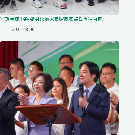
守護棒球小將 張芬郁攜家長贈風衣鼓勵勇往直前
2026-08-06