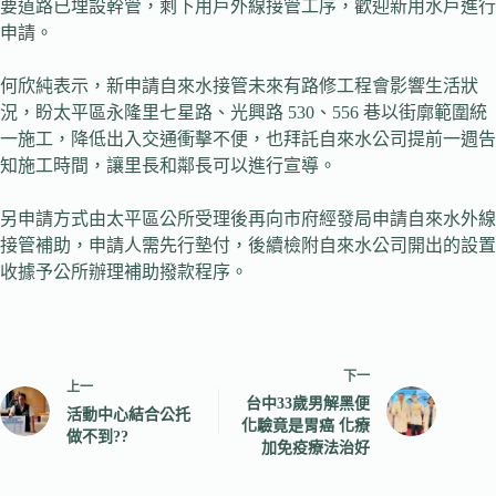
要道路已埋設幹管，剩下用戶外線接管工序，歡迎新用水戶進行
申請。
何欣純表示，新申請自來水接管未來有路修工程會影響生活狀
況，盼太平區永隆里七星路、光興路 530、556 巷以街廓範圍統
一施工，降低出入交通衝擊不便，也拜託自來水公司提前一週告
知施工時間，讓里長和鄰長可以進行宣導。
另申請方式由太平區公所受理後再向市府經發局申請自來水外線
接管補助，申請人需先行墊付，後續檢附自來水公司開出的設置
收據予公所辦理補助撥款程序。
下一
上一
台中33歲男解黑便
活動中心結合公托
化驗竟是胃癌 化療
做不到??
加免疫療法治好