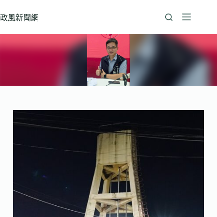
跳
至
政風新聞網
主
要
內
容