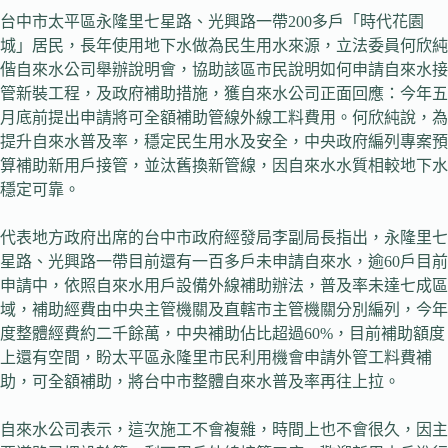
台中市太平區永隆里七星路、光興路一帶200多戶「時代花園
城」居民，長年使用地下水做為民生用水來源，立法委員何欣純
偕自來水公司舉辦說明會，協助該區市民說明如何申請自來水接
管新裝工程，及政府補助措施，獲自來水公司正面回應：今年五
月底前提出申請將可全額補助管線外線工料費用。何欣純說，為
提升自來水普及率，穩定民生用水及安全，中央政府編列專案預
算補助新用戶接管，並汰舊換新管線，因自來水水質相較地下水
穩定可靠。
代表地方政府出席的台中市政府經發局李副局長指出，永隆里七
星路、光興路一帶目前還有一百多戶未申請自來水，逾60戶目前
申請中，依照自來水用戶設備外線補助辦法，普及率未達七成區
域，補助經費由中央主管機關及直轄市主管機關分別編列，今年
度整體經費約二千餘萬，中央補助佔比超過60%，目前補助額度
上還有空間，盼太平區永隆里市民利用機會申請外管工料費補
助，可全額補助，將台中市整體自來水普及率再往上拉。
自來水公司表示，這次施工不會複雜，時間上也不會很久，因主